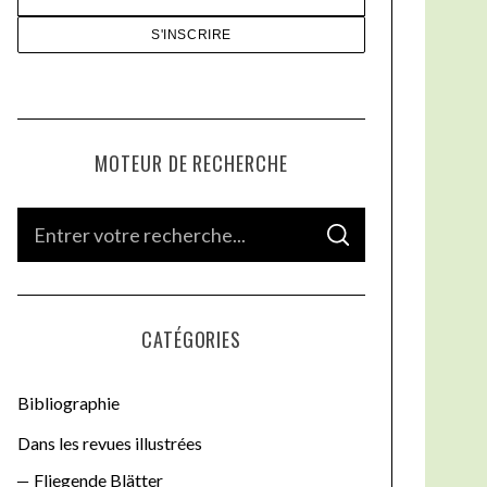
MOTEUR DE RECHERCHE
S
S
e
E
A
a
R
C
H
r
CATÉGORIES
c
h
Bibliographie
f
o
Dans les revues illustrées
r
Fliegende Blätter