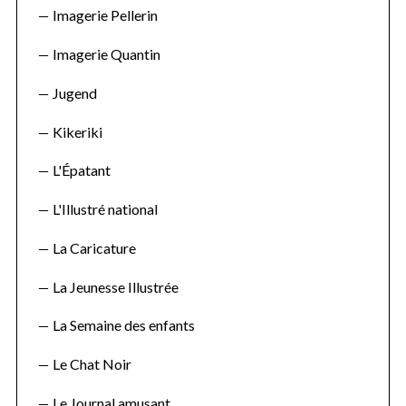
Imagerie Pellerin
Imagerie Quantin
Jugend
Kikeriki
L'Épatant
S
e
L'Illustré national
a
r
La Caricature
c
h
La Jeunesse Illustrée
f
o
La Semaine des enfants
r
:
Le Chat Noir
Le Journal amusant