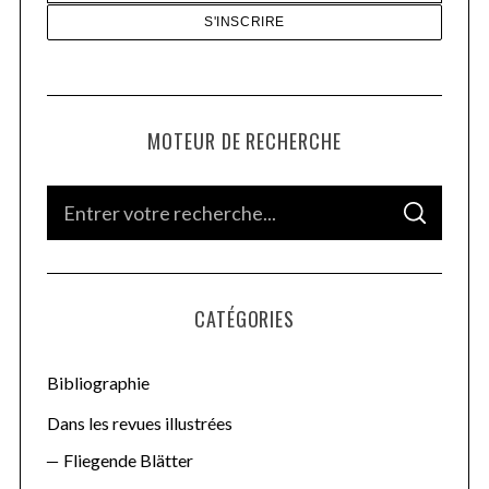
MOTEUR DE RECHERCHE
S
S
e
E
A
a
R
C
H
r
CATÉGORIES
c
h
f
Bibliographie
o
Dans les revues illustrées
r
Fliegende Blätter
: