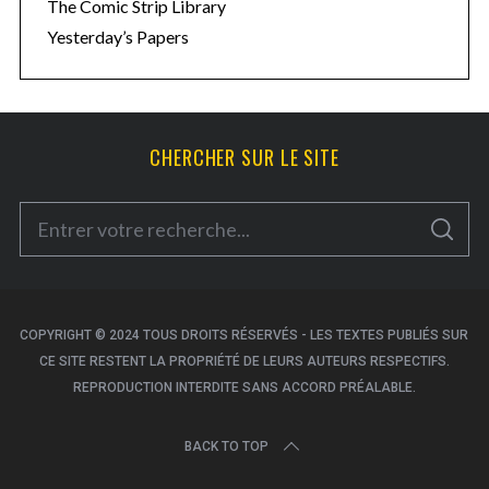
The Comic Strip Library
Yesterday’s Papers
CHERCHER SUR LE SITE
S
S
e
E
A
a
R
C
H
r
c
COPYRIGHT © 2024 TOUS DROITS RÉSERVÉS - LES TEXTES PUBLIÉS SUR
CE SITE RESTENT LA PROPRIÉTÉ DE LEURS AUTEURS RESPECTIFS.
h
REPRODUCTION INTERDITE SANS ACCORD PRÉALABLE.
f
o
BACK TO TOP
r