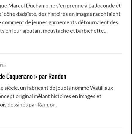
ue Marcel Duchamp ne s’en prenne à La Joconde et
e icône dadaïste, des histoires en images racontaient
le comment de jeunes garnements détournaient des
nts en leur ajoutant moustache et barbichette…
015
 de Coquenano » par Randon
Xe siècle, un fabricant de jouets nommé Watilliaux
ncept original mêlant histoires en images et
bois dessinés par Randon.