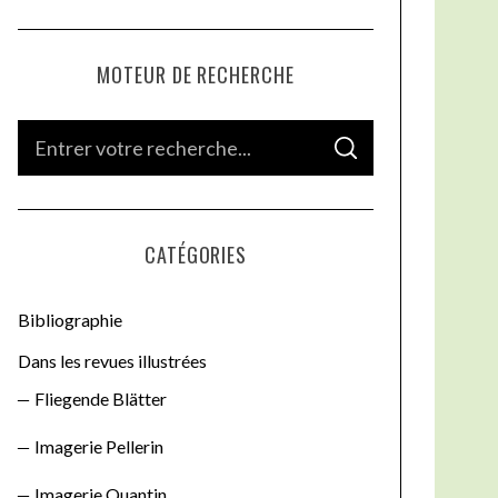
MOTEUR DE RECHERCHE
S
S
e
E
A
a
R
C
H
r
CATÉGORIES
c
h
Bibliographie
f
o
Dans les revues illustrées
r
Fliegende Blätter
:
Imagerie Pellerin
Imagerie Quantin