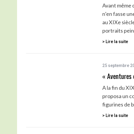
Avant même q
n’en fasse un
au XIXe sièc
portraits pei
> Lire la suite
25 septembre 2
« Aventures
A la fin du XI
proposa un co
figurines de 
> Lire la suite