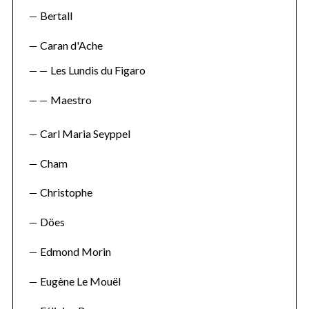
Bertall
Caran d'Ache
Les Lundis du Figaro
S
Maestro
e
a
Carl Maria Seyppel
r
c
Cham
h
f
Christophe
o
r
Döes
:
Edmond Morin
Eugène Le Mouël