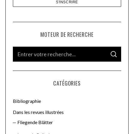
MOTEUR DE RECHERCHE
S
S
e
E
A
a
R
C
H
r
CATÉGORIES
c
h
f
Bibliographie
o
Dans les revues illustrées
r
Fliegende Blätter
: