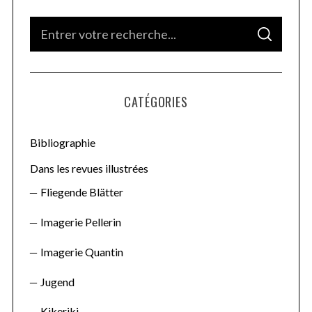
S
S
e
E
A
a
R
C
H
r
CATÉGORIES
c
h
f
Bibliographie
o
Dans les revues illustrées
r
Fliegende Blätter
:
Imagerie Pellerin
Imagerie Quantin
Jugend
Kikeriki