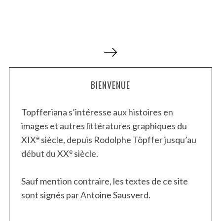
N
a
v
BIENVENUE
i
g
Topfferiana s’intéresse aux histoires en
a
images et autres littératures graphiques du
t
e
XIX
siècle, depuis Rodolphe Töpffer jusqu’au
i
e
début du XX
siècle.
o
n
Sauf mention contraire, les textes de ce site
d
sont signés par Antoine Sausverd.
e
s