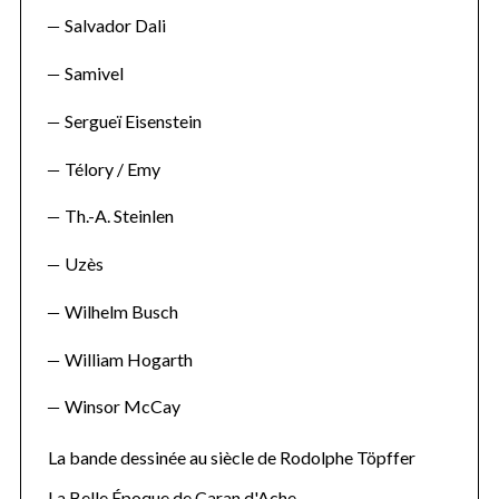
Salvador Dali
Samivel
Sergueï Eisenstein
Télory / Emy
Th.-A. Steinlen
Uzès
Wilhelm Busch
William Hogarth
Winsor McCay
La bande dessinée au siècle de Rodolphe Töpffer
La Belle Époque de Caran d'Ache