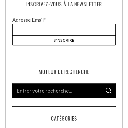
INSCRIVEZ-VOUS À LA NEWSLETTER
Adresse Email*
MOTEUR DE RECHERCHE
S
S
e
E
A
a
R
C
H
r
CATÉGORIES
c
h