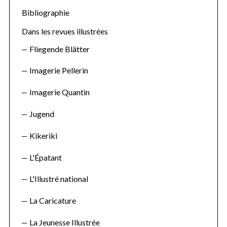
f
Bibliographie
o
Dans les revues illustrées
r
Fliegende Blätter
:
Imagerie Pellerin
Imagerie Quantin
Jugend
Kikeriki
L'Épatant
L'Illustré national
La Caricature
La Jeunesse Illustrée