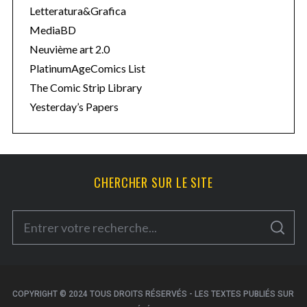
Letteratura&Grafica
MediaBD
Neuvième art 2.0
PlatinumAgeComics List
The Comic Strip Library
Yesterday’s Papers
CHERCHER SUR LE SITE
S
S
e
E
A
a
R
C
H
r
c
COPYRIGHT © 2024 TOUS DROITS RÉSERVÉS - LES TEXTES PUBLIÉS SUR