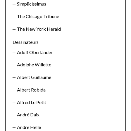
f
Simplicissimus
o
r
The Chicago Tribune
:
The New York Herald
Dessinateurs
Adolf Oberländer
Adolphe Willette
Albert Guillaume
Albert Robida
Alfred Le Petit
André Daix
André Hellé