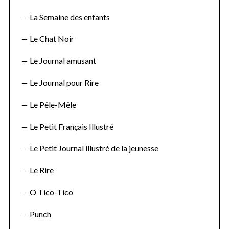
La Semaine des enfants
Le Chat Noir
Le Journal amusant
Le Journal pour Rire
Le Pêle-Mêle
Le Petit Français Illustré
Le Petit Journal illustré de la jeunesse
S
Le Rire
e
a
O Tico-Tico
r
c
Punch
h