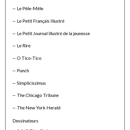
e
a
Le Pêle-Mêle
r
Le Petit Français Illustré
c
h
Le Petit Journal illustré de la jeunesse
f
o
Le Rire
r
:
O Tico-Tico
Punch
Simplicissimus
The Chicago Tribune
The New York Herald
Dessinateurs