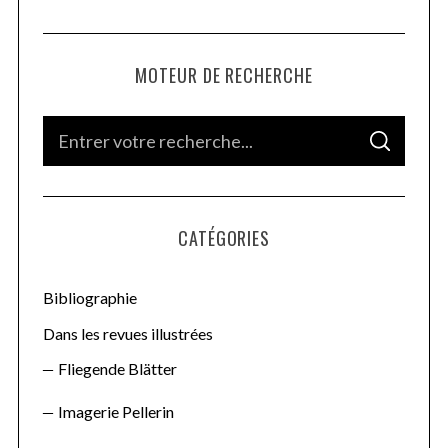
MOTEUR DE RECHERCHE
S
S
e
E
A
a
R
C
H
r
CATÉGORIES
c
h
f
Bibliographie
o
Dans les revues illustrées
r
Fliegende Blätter
:
Imagerie Pellerin