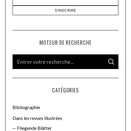
MOTEUR DE RECHERCHE
S
S
e
E
A
a
R
C
H
r
CATÉGORIES
c
h
f
Bibliographie
o
Dans les revues illustrées
r
Fliegende Blätter