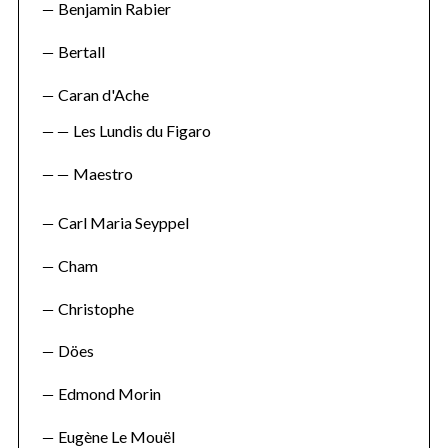
Benjamin Rabier
Bertall
Caran d'Ache
Les Lundis du Figaro
S
Maestro
e
a
r
Carl Maria Seyppel
c
Cham
h
f
Christophe
o
r
Döes
:
Edmond Morin
Eugène Le Mouël