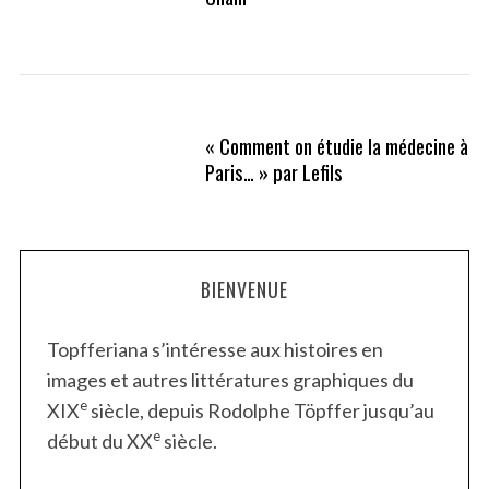
« Comment on étudie la médecine à
Paris… » par Lefils
BIENVENUE
Topfferiana s’intéresse aux histoires en
images et autres littératures graphiques du
e
XIX
siècle, depuis Rodolphe Töpffer jusqu’au
e
début du XX
siècle.