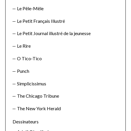
e
a
Le Pêle-Mêle
r
c
Le Petit Français Illustré
h
Le Petit Journal illustré de la jeunesse
f
o
Le Rire
r
:
O Tico-Tico
Punch
Simplicissimus
The Chicago Tribune
The New York Herald
Dessinateurs