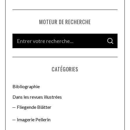
MOTEUR DE RECHERCHE
S
S
e
E
A
a
R
C
H
r
CATÉGORIES
c
h
f
Bibliographie
o
Dans les revues illustrées
r
Fliegende Blätter
:
Imagerie Pellerin