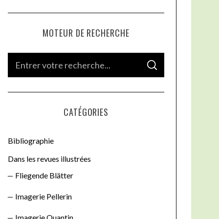
MOTEUR DE RECHERCHE
S
S
e
E
A
a
R
C
H
r
CATÉGORIES
c
h
Bibliographie
f
o
Dans les revues illustrées
r
Fliegende Blätter
:
Imagerie Pellerin
Imagerie Quantin