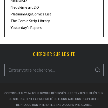
MediaBD
Neuvième art 2.0
PlatinumAgeComics List
The Comic Strip Library
Yesterday’s Papers
CHERCHER SUR LE SITE
S
S
e
E
A
a
R
C
H
r
c
COPYRIGHT © 2024 TOUS DROITS RÉSERVÉS - LES TEXTES PUBLIÉS SUR
CE SITE RESTENT LA PROPRIÉTÉ DE LEURS AUTEURS RESPECTIFS.
h
REPRODUCTION INTERDITE SANS ACCORD PRÉALABLE.
f