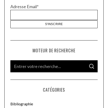
Adresse Email*
MOTEUR DE RECHERCHE
S
S
e
E
A
a
R
C
H
r
CATÉGORIES
c
h
f
Bibliographie