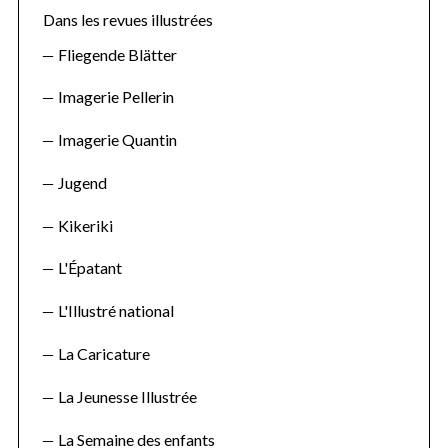
o
Dans les revues illustrées
r
Fliegende Blätter
:
Imagerie Pellerin
Imagerie Quantin
Jugend
Kikeriki
S
e
L'Épatant
a
r
L'Illustré national
c
h
La Caricature
f
o
La Jeunesse Illustrée
r
:
La Semaine des enfants