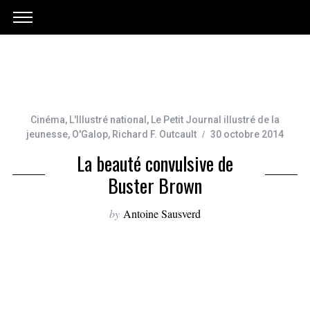
Cinéma
,
L'Illustré national
,
Le Petit Journal illustré de la
jeunesse
,
O'Galop
,
Richard F. Outcault
30 octobre 2014
La beauté convulsive de
Buster Brown
by
Antoine Sausverd