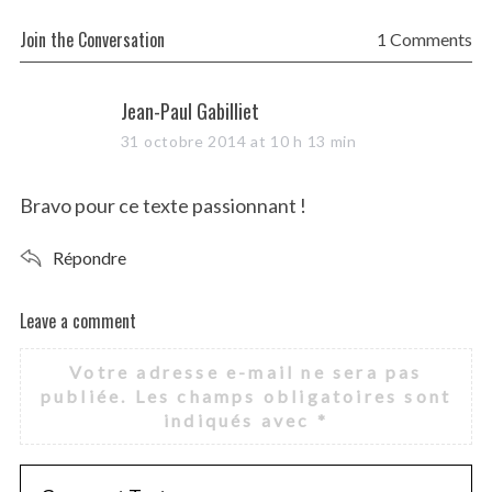
Join the Conversation
1 Comments
s
Jean-Paul Gabilliet
a
31 octobre 2014 at 10 h 13 min
y
s
Bravo pour ce texte passionnant !
:
Répondre
Leave a comment
L
e
Votre adresse e-mail ne sera pas
a
publiée.
Les champs obligatoires sont
v
indiqués avec
*
e
a