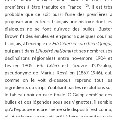
(
2
)
premières à être traduite en France
. Il est très
probable que ce soit aussi l’une des premières à
proposer aux lecteurs français une histoire dont les
dialogues ne se font qu’avec des bulles. Buster
Brown fit des émules et engendra quelques cousins
français, à l’exemple de
Fifi Céleri et son chien Quiqui
,
qui parut dans
L’Illustré national
(et ses nombreuses
déclinaisons régionales) entre novembre 1904 et
février 1905.
Fifi Céleri
est l’œuvre d’O’Galop,
pseudonyme de Marius Rossillon (1867-1946), qui,
comme on le voit ci-dessous, reprend tout les
ingrédients du strip, n’oubliant pas les résolutions sur
le tableau noir en case finale. O’Galop combine des
bulles et des légendes sous ses vignettes, il semble
qu’à l’époque encore, même si le dispositif est connu,
ni lui, ni la presse ne soit prêt à faire le grand saut du