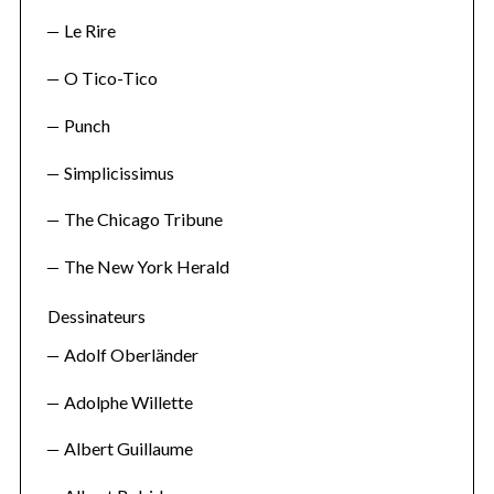
c
Le Rire
h
f
O Tico-Tico
o
r
Punch
:
Simplicissimus
The Chicago Tribune
The New York Herald
Dessinateurs
Adolf Oberländer
Adolphe Willette
Albert Guillaume