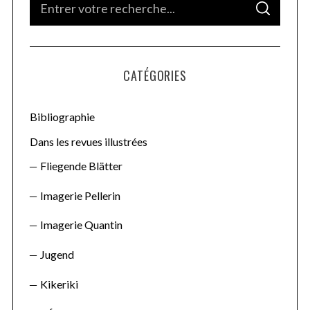
S
S
e
E
A
a
R
C
H
r
CATÉGORIES
c
h
f
Bibliographie
o
Dans les revues illustrées
r
Fliegende Blätter
:
Imagerie Pellerin
Imagerie Quantin
Jugend
Kikeriki