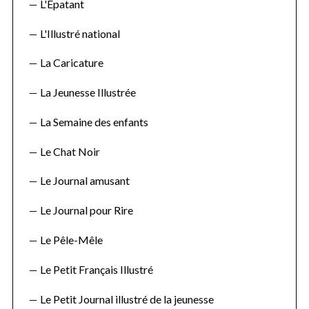
L'Épatant
L'Illustré national
La Caricature
La Jeunesse Illustrée
La Semaine des enfants
Le Chat Noir
Le Journal amusant
Le Journal pour Rire
Le Pêle-Mêle
S
Le Petit Français Illustré
e
a
Le Petit Journal illustré de la jeunesse
r