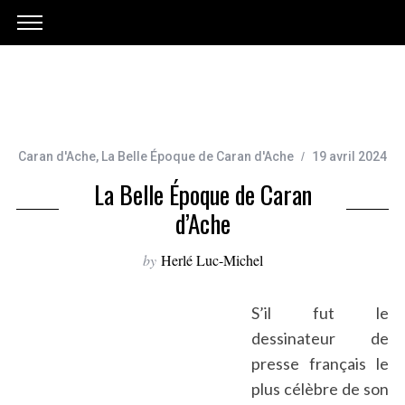
Caran d'Ache
,
La Belle Époque de Caran d'Ache
19 avril 2024
La Belle Époque de Caran
d’Ache
by
Herlé Luc-Michel
S’il fut le
dessinateur de
presse français le
plus célèbre de son