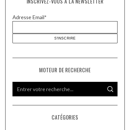
INSCRIVEZ-VOUS À LA NEWSLETTER
Adresse Email*
MOTEUR DE RECHERCHE
S
S
e
E
A
a
R
C
H
r
CATÉGORIES
c
h