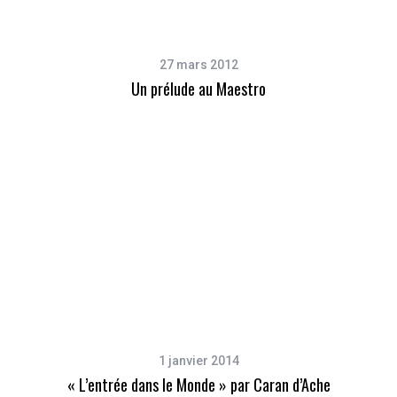
27 mars 2012
Un prélude au Maestro
S
e
a
r
c
h
f
o
r
1 janvier 2014
:
« L’entrée dans le Monde » par Caran d’Ache