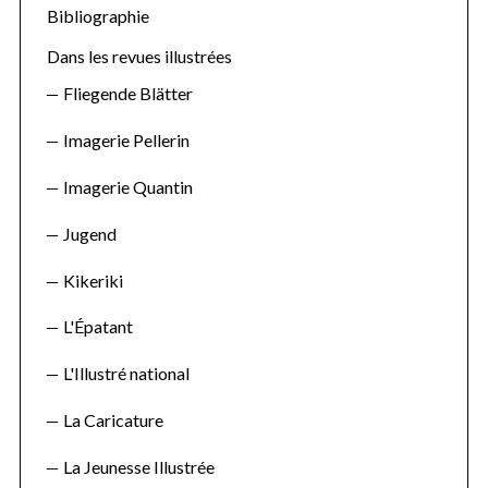
f
Bibliographie
o
Dans les revues illustrées
r
Fliegende Blätter
:
Imagerie Pellerin
Imagerie Quantin
Jugend
Kikeriki
L'Épatant
L'Illustré national
La Caricature
La Jeunesse Illustrée