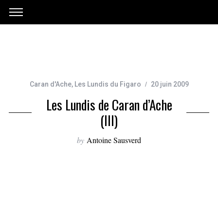
Caran d'Ache
,
Les Lundis du Figaro
20 juin 2009
Les Lundis de Caran d’Ache
(III)
by
Antoine Sausverd