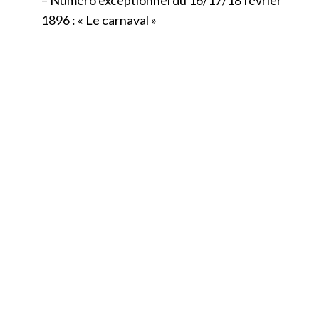
–
Numéro exceptionnel du 16/17/18 février
1896 : « Le carnaval »