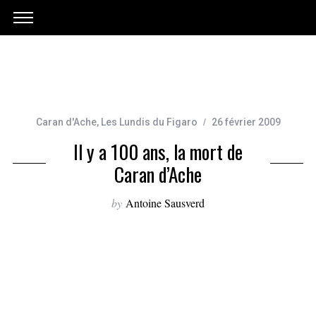
Caran d'Ache
,
Les Lundis du Figaro
26 février 2009
Il y a 100 ans, la mort de
Caran d’Ache
by
Antoine Sausverd