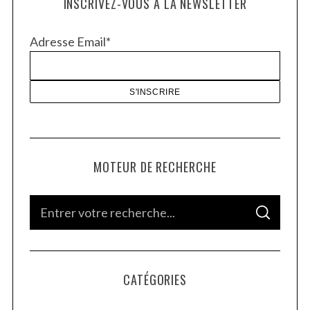
INSCRIVEZ-VOUS À LA NEWSLETTER
Adresse Email*
MOTEUR DE RECHERCHE
S
S
e
E
A
a
R
C
H
r
CATÉGORIES
c
h