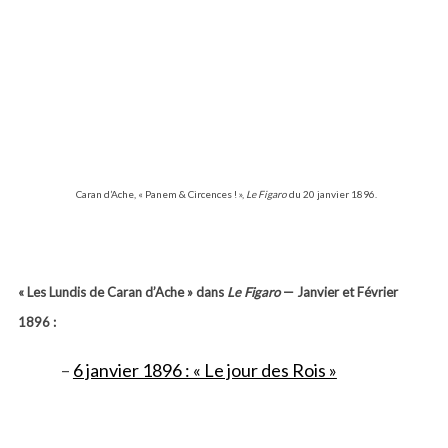
Caran d’Ache, « Panem & Circences ! »,
Le Figaro
du 20 janvier 1896.
«
Les Lundis de Caran d’Ache
»
dans
Le Figaro
— Janvier et Février
1896 :
–
6 janvier 1896 : « Le jour des Rois »