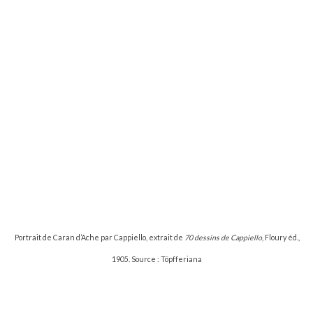
Portrait de Caran d’Ache par Cappiello, extrait de
70 dessins de Cappiello
, Floury éd.,
1905. Source : Töpfferiana