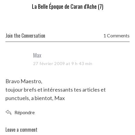
La Belle Époque de Caran d’Ache (7)
Join the Conversation
1 Comments
s
Max
a
27 février 2009 at 9 h 43 min
y
s
Bravo Maestro,
:
toujour brefs et intéressants tes articles et
punctuels, a bientot, Max
Répondre
Leave a comment
L