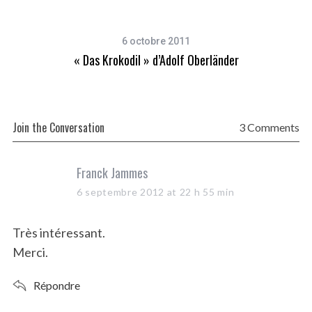
6 octobre 2011
« Das Krokodil » d’Adolf Oberländer
Join the Conversation
3 Comments
s
Franck Jammes
a
6 septembre 2012 at 22 h 55 min
y
s
Très intéressant.
:
Merci.
Répondre