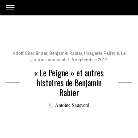
Adolf Oberländer
,
Benjamin Rabier
,
Imagerie Pellerin
,
Le
Journal amusant
6 septembre 2012
« Le Peigne » et autres
histoires de Benjamin
Rabier
by
Antoine Sausverd