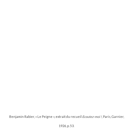
Benjamin Rabier, « Le Peigne », extrait du recueil
Ecoutez-moi !
, Paris, Garnier,
1926, p. 53.