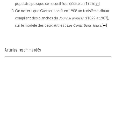
populaire puisque ce recueil fut réédité en 1926.
[
↩
]
On notera que Garnier sortit en 1908 un troisième album
compilant des planches du
Journal amusant
(1899 à 1907),
sur le modèle des deux autres :
Les Cents Bons Tours
.
[
↩
]
Articles recommandés
S
e
a
r
c
h
f
o
r
: