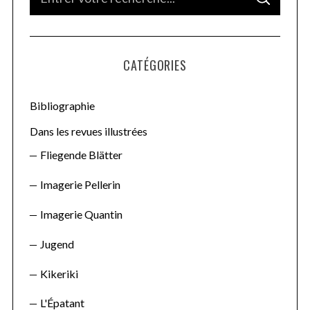
S
e
E
A
a
R
C
H
r
CATÉGORIES
c
h
f
Bibliographie
o
Dans les revues illustrées
r
Fliegende Blätter
:
Imagerie Pellerin
Imagerie Quantin
Jugend
Kikeriki
L'Épatant