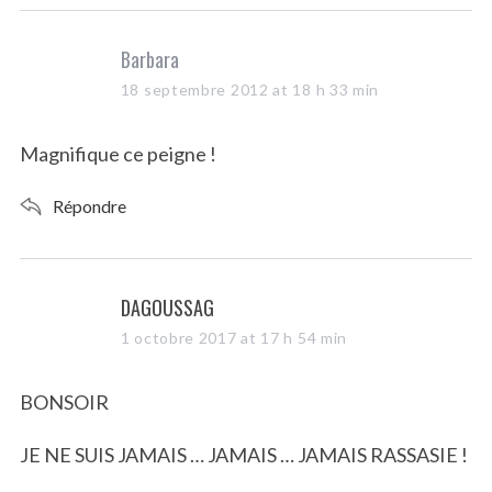
s
Barbara
a
18 septembre 2012 at 18 h 33 min
y
s
Magnifique ce peigne !
:
Répondre
s
DAGOUSSAG
a
1 octobre 2017 at 17 h 54 min
y
s
BONSOIR
:
JE NE SUIS JAMAIS … JAMAIS … JAMAIS RASSASIE !