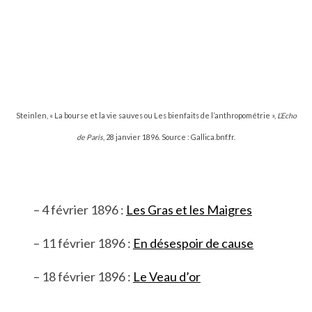
Steinlen, « La bourse et la vie sauves ou Les bienfaits de l’anthropométrie »,
L’Echo
de Paris
, 28 janvier 1896. Source : Gallica.bnf.fr.
– 4 février 1896 :
Les Gras et les Maigres
– 11 février 1896 :
En désespoir de cause
– 18 février 1896 :
Le Veau d’or