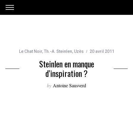
Le Chat Noir
,
Th.-A. Steinlen
,
Uzès
20 avril 2011
Steinlen en manque
d’inspiration ?
by
Antoine Sausverd