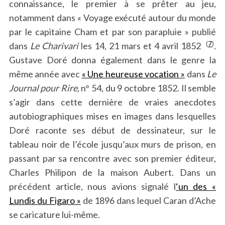
connaissance, le premier à se prêter au jeu,
notamment dans « Voyage exécuté autour du monde
par le capitaine Cham et par son parapluie » publié
(
7
)
dans
Le Charivari
les 14, 21 mars et 4 avril 1852
.
Gustave Doré donna également dans le genre la
même année avec
« Une heureuse vocation »
dans
Le
Journal pour Rire
, n° 54, du 9 octobre 1852. Il semble
s’agir dans cette dernière de vraies anecdotes
S
autobiographiques mises en images dans lesquelles
e
a
Doré raconte ses début de dessinateur, sur le
r
tableau noir de l’école jusqu’aux murs de prison, en
c
passant par sa rencontre avec son premier éditeur,
h
Charles Philipon de la maison Aubert. Dans un
f
o
précédent article, nous avions signalé l
‘un des «
r
Lundis du Figaro »
de 1896 dans lequel Caran d’Ache
:
se caricature lui-même.