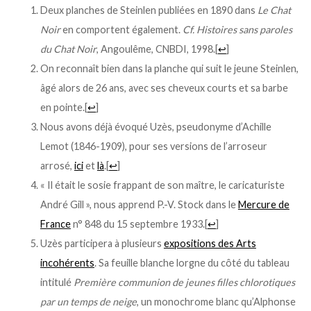
Deux planches de Steinlen publiées en 1890 dans
Le Chat
Noir
en comportent également.
Cf. Histoires sans paroles
du Chat Noir
, Angoulême, CNBDI, 1998.
[
↩
]
On reconnaît bien dans la planche qui suit le jeune Steinlen,
âgé alors de 26 ans, avec ses cheveux courts et sa barbe
en pointe.
[
↩
]
Nous avons déjà évoqué Uzès, pseudonyme d’Achille
Lemot (1846-1909), pour ses versions de l’arroseur
arrosé,
ici
et
là
.
[
↩
]
« Il était le sosie frappant de son maître, le caricaturiste
André Gill », nous apprend P.-V. Stock dans le
Mercure de
France
n° 848 du 15 septembre 1933.
[
↩
]
Uzès participera à plusieurs
expositions des Arts
incohérents
. Sa feuille blanche lorgne du côté du tableau
intitulé
Première communion de jeunes filles chlorotiques
par un temps de neige
, un monochrome blanc qu’Alphonse