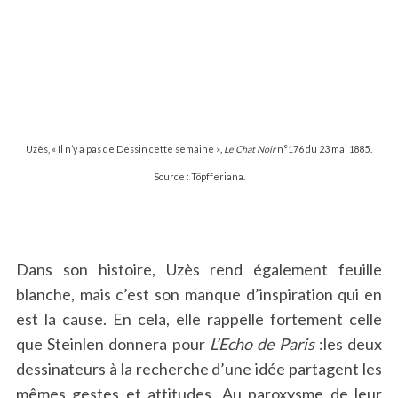
Uzès, « Il n’y a pas de Dessin cette semaine »
, Le Chat Noir
n°176 du 23 mai 1885.
Source : Töpfferiana.
Dans son histoire, Uzès rend également feuille
blanche, mais c’est son manque d’inspiration qui en
est la cause. En cela, elle rappelle fortement celle
que Steinlen donnera pour
L’Echo de Paris
:les deux
dessinateurs à la recherche d’une idée partagent les
mêmes gestes et attitudes. Au paroxysme de leur