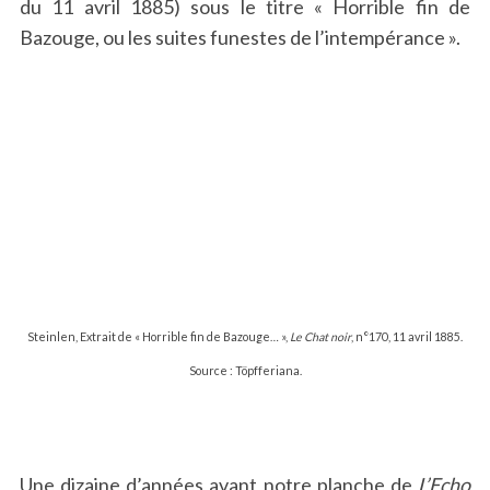
du 11 avril 1885) sous le titre « Horrible fin de
Bazouge, ou les suites funestes de l’intempérance ».
Steinlen, Extrait de « Horrible fin de Bazouge… »,
Le Chat noir
, n°170, 11 avril 1885.
Source : Töpfferiana.
Une dizaine d’années avant notre planche de
L’Echo