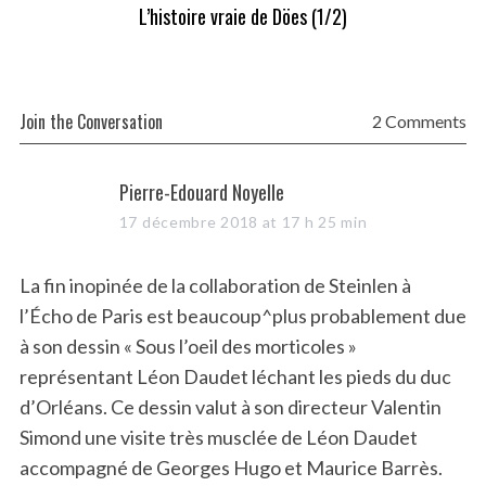
L’histoire vraie de Döes (1/2)
Join the Conversation
2 Comments
s
Pierre-Edouard Noyelle
a
17 décembre 2018 at 17 h 25 min
y
s
La fin inopinée de la collaboration de Steinlen à
:
l’Écho de Paris est beaucoup^plus probablement due
à son dessin « Sous l’oeil des morticoles »
représentant Léon Daudet léchant les pieds du duc
d’Orléans. Ce dessin valut à son directeur Valentin
Simond une visite très musclée de Léon Daudet
accompagné de Georges Hugo et Maurice Barrès.