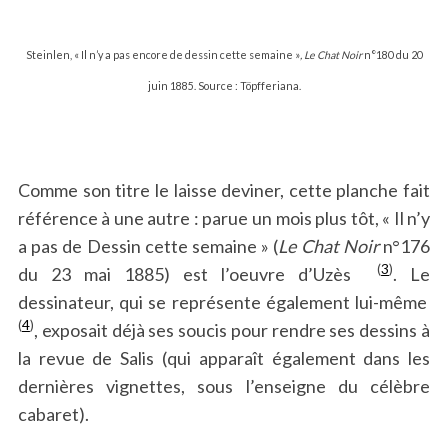
Steinlen, « Il n’y a pas encore de dessin cette semaine »
, Le Chat Noir
n°180 du 20
juin 1885. Source : Töpfferiana.
Comme son titre le laisse deviner, cette planche fait
référence à une autre : parue un mois plus tôt, « Il n’y
a pas de Dessin cette semaine » (
Le Chat Noir
n°176
(
3
)
du 23 mai 1885) est l’oeuvre d’Uzès
. Le
dessinateur, qui se représente également lui-même
(
4
)
, exposait déjà ses soucis pour rendre ses dessins à
la revue de Salis (qui apparaît également dans les
dernières vignettes, sous l’enseigne du célèbre
cabaret).