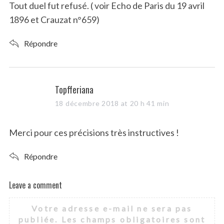
Tout duel fut refusé. ( voir Echo de Paris du 19 avril
1896 et Crauzat n°659)
Répondre
s
Topfferiana
a
18 décembre 2018 at 20 h 41 min
y
s
Merci pour ces précisions très instructives !
:
Répondre
Leave a comment
L
e
Votre adresse e-mail ne sera pas
a
publiée.
Les champs obligatoires sont