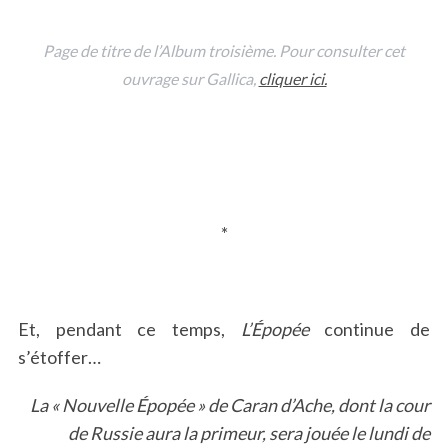
Page de titre de l’Album troisième. Pour consulter cet
ouvrage sur Gallica,
cliquer ici.
*
Et, pendant ce temps,
L’
Épopée
continue de
s’étoffer…
La « Nouvelle
Épopée »
de Caran d’Ache, dont la cour
de Russie aura la primeur, sera jouée le lundi de