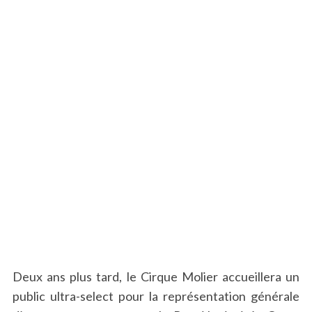
S
e
a
r
c
h
f
o
r
Deux ans plus tard, le Cirque Molier accueillera un
:
public ultra-select pour la représentation générale