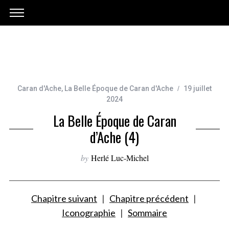
Caran d'Ache
,
La Belle Époque de Caran d'Ache
19 juillet
2024
La Belle Époque de Caran
d’Ache (4)
by
Herlé Luc-Michel
.
Chapitre suivant
|
Chapitre précédent
|
Iconographie
|
Sommaire