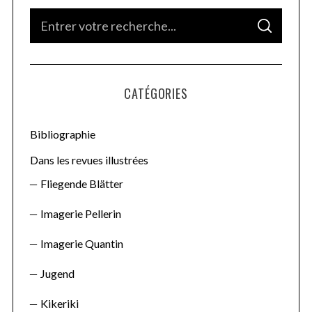
S
S
e
E
A
a
R
C
H
r
CATÉGORIES
c
h
f
Bibliographie
o
Dans les revues illustrées
r
Fliegende Blätter
:
Imagerie Pellerin
Imagerie Quantin
Jugend
Kikeriki