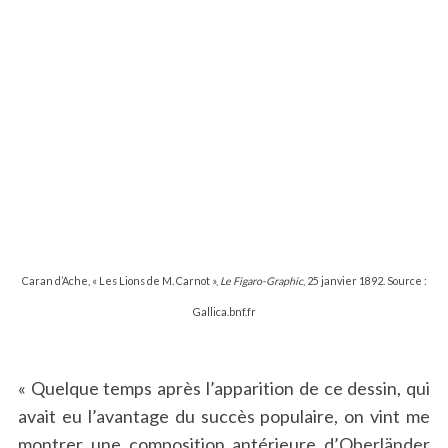
Caran d’Ache, « Les Lions de M. Carnot »,
Le Figaro-Graphic
, 25 janvier 1892. Source :
Gallica.bnf.fr
« Quelque temps après l’apparition de ce dessin, qui
avait eu l’avantage du succès populaire, on vint me
montrer une composition antérieure d’Oberländer