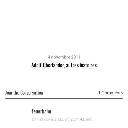
4 novembre 2011
Adolf Oberländer, autres histoires
Join the Conversation
1 Comments
s
feuerhahn
a
17 octobre 2011 at 21 h 41 min
y