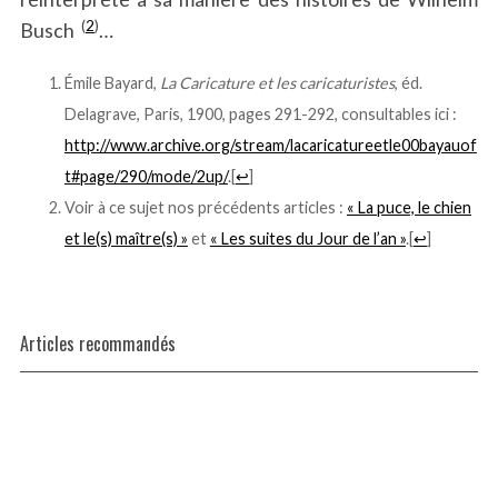
(
2
)
Busch
…
.
Émile Bayard,
La Caricature et les caricaturistes
, éd.
Delagrave, Paris, 1900, pages 291-292, consultables ici :
http://www.archive.org/stream/lacaricatureetle00bayauof
t#page/290/mode/2up/
.
[
↩
]
Voir à ce sujet nos précédents articles :
« La puce, le chien
et le(s) maître(s) »
et
« Les suites du Jour de l’an »
.
[
↩
]
Articles recommandés