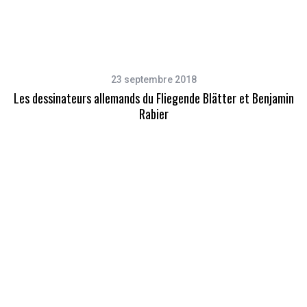
23 septembre 2018
Les dessinateurs allemands du Fliegende Blätter et Benjamin
Rabier
S
e
a
r
c
h
f
o
r
: