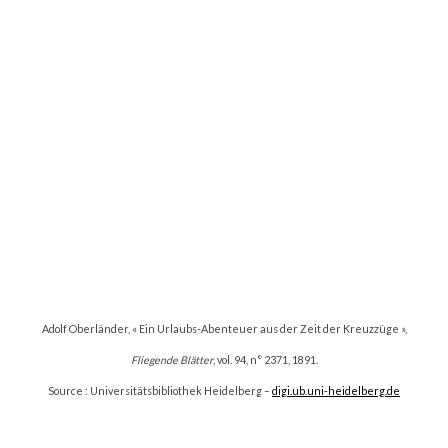
Adolf Oberländer, « Ein Urlaubs-Abenteuer aus der Zeit der Kreuzzüge »,
Fliegende Blätter
, vol. 94, n° 2371, 1891.
Source : Universitätsbibliothek Heidelberg –
digi.ub.uni-heidelberg.de