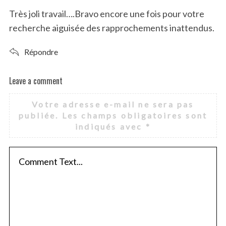
s
Très joli travail….Bravo encore une fois pour votre
:
recherche aiguisée des rapprochements inattendus.
Répondre
Leave a comment
L
e
Votre adresse e-mail ne sera pas
a
publiée.
Les champs obligatoires sont
v
indiqués avec
*
e
a
c
o
m
m
e