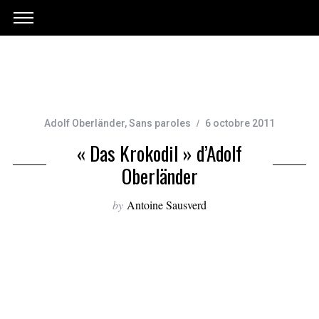
Adolf Oberländer
,
Sans paroles
6 octobre 2011
« Das Krokodil » d’Adolf
Oberländer
by
Antoine Sausverd