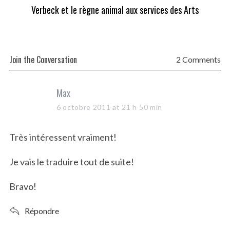
Verbeck et le règne animal aux services des Arts
Join the Conversation
2 Comments
s
Max
a
6 octobre 2011 at 21 h 50 min
y
s
Très intéressent vraiment!
:
Je vais le traduire tout de suite!
Bravo!
Répondre