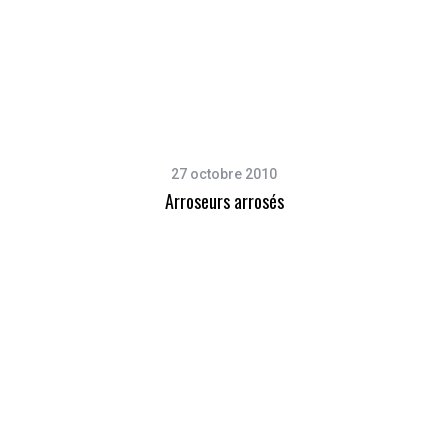
27 octobre 2010
Arroseurs arrosés
S
e
a
r
c
h
f
o
r
: