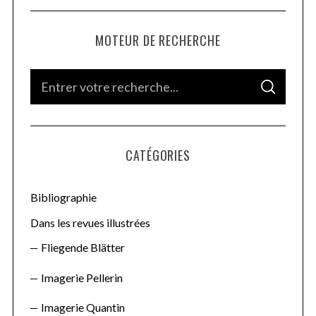
MOTEUR DE RECHERCHE
S
S
e
E
A
a
R
C
H
r
CATÉGORIES
c
h
f
Bibliographie
o
Dans les revues illustrées
r
Fliegende Blätter
:
Imagerie Pellerin
Imagerie Quantin