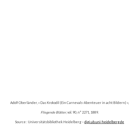
Adolf Oberländer, « Das Krokodil (Ein Carnevals-Abenteuer in acht Bildern) »,
Fliegende Blätter
, vol. 90, n° 2271, 1889.
Source : Universitätsbibliothek Heidelberg –
digi.ub.uni-heidelberg.de