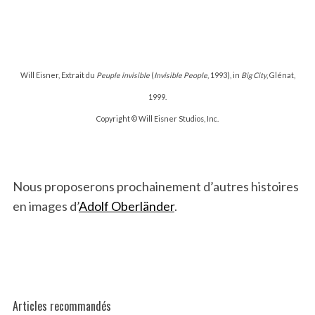
Will Eisner, Extrait du
Peuple invisible
(
Invisible People
, 1993), in
Big City
, Glénat,
1999.
Copyright © Will Eisner Studios, Inc.
Nous proposerons prochainement d’autres histoires
en images d’
Adolf Oberländer
.
Articles recommandés