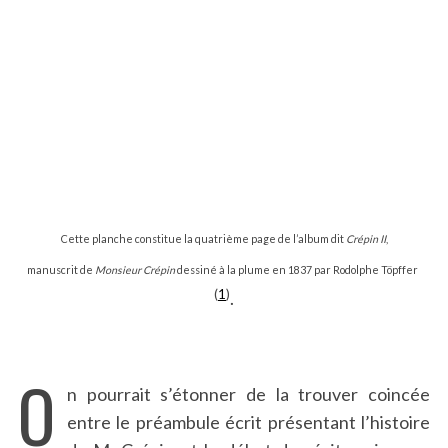
Cette planche constitue la quatrième page de l’album dit
Crépin II
,
manuscrit de
Monsieur Crépin
dessiné à la plume en 1837 par Rodolphe Töpffer
(
1
)
.
O
n pourrait s’étonner de la trouver coincée
entre le préambule écrit présentant l’histoire