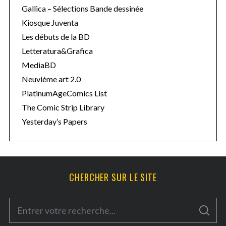
Gallica – Sélections Bande dessinée
Kiosque Juventa
Les débuts de la BD
Letteratura&Grafica
MediaBD
Neuvième art 2.0
PlatinumAgeComics List
The Comic Strip Library
Yesterday’s Papers
CHERCHER SUR LE SITE
S
S
e
E
A