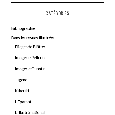
C
H
r
CATÉGORIES
c
h
f
Bibliographie
o
Dans les revues illustrées
r
Fliegende Blätter
:
Imagerie Pellerin
Imagerie Quantin
Jugend
Kikeriki
L'Épatant
L'Illustré national