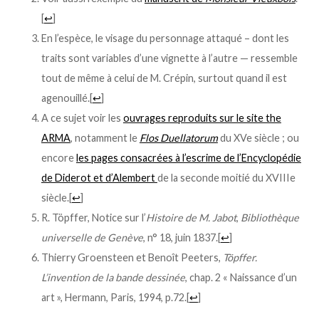
[
↩
]
En l’espèce, le visage du personnage attaqué – dont les
traits sont variables d’une vignette à l’autre — ressemble
tout de même à celui de M. Crépin, surtout quand il est
agenouillé.
[
↩
]
A ce sujet voir les
ouvrages reproduits sur le site the
ARMA
, notamment le
Flos Duellatorum
du XVe siècle ; ou
encore
les pages consacrées à l’escrime de l’Encyclopédie
de Diderot et d’Alembert
de la seconde moitié du XVIIIe
siècle.
[
↩
]
R. Töpffer, Notice sur l’
Histoire de M. Jabot
,
Bibliothèque
universelle de Genève
, n° 18, juin 1837.
[
↩
]
Thierry Groensteen et Benoît Peeters,
Töpffer.
L’invention de la bande dessinée
, chap. 2 « Naissance d’un
art », Hermann, Paris, 1994, p.72.
[
↩
]