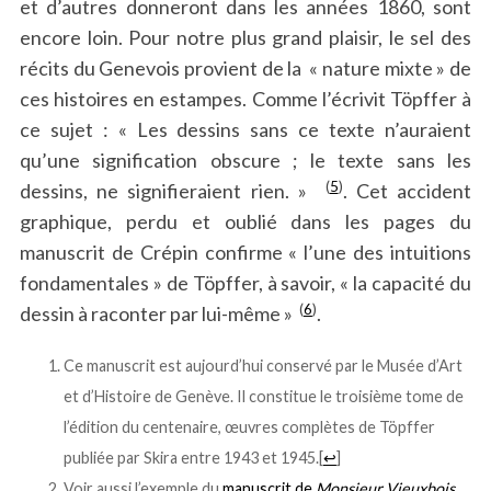
et d’autres donneront dans les années 1860, sont
encore loin. Pour notre plus grand plaisir, le sel des
récits du Genevois provient de la « nature mixte » de
ces histoires en estampes. Comme l’écrivit Töpffer à
ce sujet : « Les dessins sans ce texte n’auraient
qu’une signification obscure ; le texte sans les
(
5
)
dessins, ne signifieraient rien. »
. Cet accident
graphique, perdu et oublié dans les pages du
manuscrit de Crépin confirme « l’une des intuitions
fondamentales » de Töpffer, à savoir, « la capacité du
(
6
)
dessin à raconter par lui-même »
.
Ce manuscrit est aujourd’hui conservé par le Musée d’Art
et d’Histoire de Genève. Il constitue le troisième tome de
l’édition du centenaire, œuvres complètes de Töpffer
publiée par Skira entre 1943 et 1945.
[
↩
]
Voir aussi l’exemple du
manuscrit de
Monsieur Vieuxbois
.