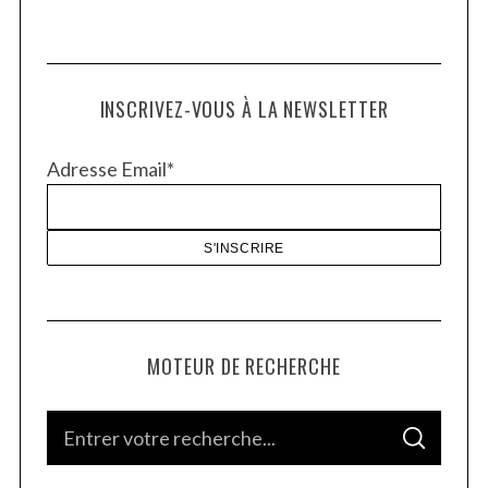
INSCRIVEZ-VOUS À LA NEWSLETTER
Adresse Email*
MOTEUR DE RECHERCHE
S
S
e
E
A
a
R