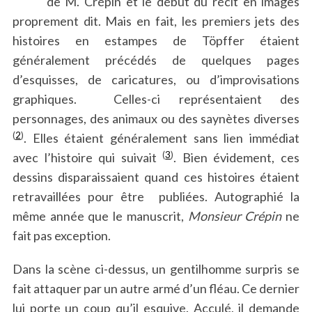
de M. Crépin et le début du récit en images
proprement dit. Mais en fait, les premiers jets des
histoires en estampes de Töpffer étaient
généralement précédés de quelques pages
d’esquisses, de caricatures, ou d’improvisations
graphiques. Celles-ci représentaient des
personnages, des animaux ou des saynètes diverses
(
2
)
. Elles étaient généralement sans lien immédiat
(
3
)
avec l’histoire qui suivait
. Bien évidement, ces
dessins disparaissaient quand ces histoires étaient
retravaillées pour être publiées. Autographié la
même année que le manuscrit,
Monsieur Crépin
ne
fait pas exception.
Dans la scène ci-dessus, un gentilhomme surpris se
fait attaquer par un autre armé d’un fléau. Ce dernier
lui porte un coup qu’il esquive. Acculé, il demande