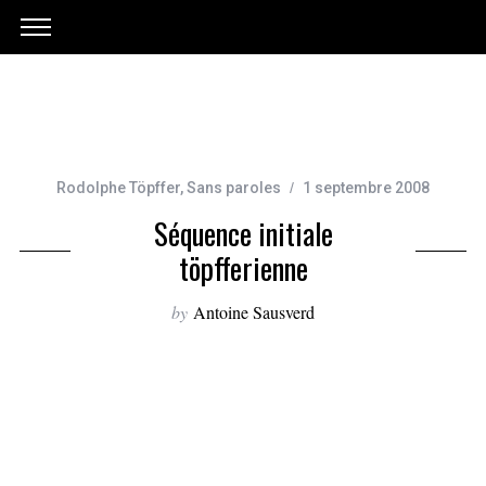
Rodolphe Töpffer
,
Sans paroles
1 septembre 2008
Séquence initiale
töpfferienne
by
Antoine Sausverd