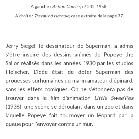
A gauche :
Action Comics
, n° 242, 1958 ;
A droite :
Travaux d’Hercule
, case extraite de la page 37.
Jerry Siegel, le dessinateur de Superman, a admis
s’être inspiré des dessins animés de Popeye the
Sailor réalisés dans les années 1930 par les studios
S
Fleischer. L’idée était de doter Superman des
e
a
prouesses surhumaines du marin amateur d’épinard,
r
sans les effets comiques. On ne s’étonnera pas de
c
trouver dans le film d’animation
Little Swee’Pea
h
(1936), une scène se déroulant dans un zoo et dans
f
o
laquelle Popeye fait tournoyer un léopard par la
r
queue pour l’envoyer contre un mur.
: