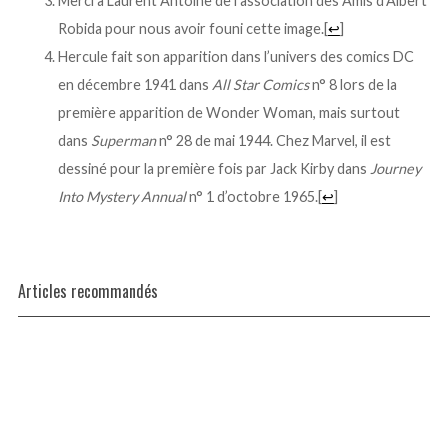
Merci à Laurent Antoine de l’association des Amis d’Albert
Robida pour nous avoir founi cette image.
[
↩
]
Hercule fait son apparition dans l’univers des comics DC
en décembre 1941 dans
All Star Comics
n° 8 lors de la
première apparition de Wonder Woman, mais surtout
dans
Superman
n° 28 de mai 1944. Chez Marvel, il est
dessiné pour la première fois par Jack Kirby dans
Journey
Into Mystery Annual
n° 1 d’octobre 1965.
[
↩
]
Articles recommandés