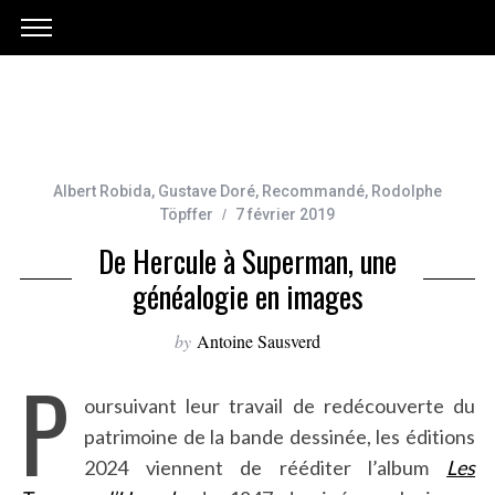
Albert Robida
,
Gustave Doré
,
Recommandé
,
Rodolphe
Töpffer
7 février 2019
De Hercule à Superman, une
généalogie en images
by
Antoine Sausverd
P
oursuivant leur travail de redécouverte du
patrimoine de la bande dessinée, les éditions
2024 viennent de rééditer l’album
Les