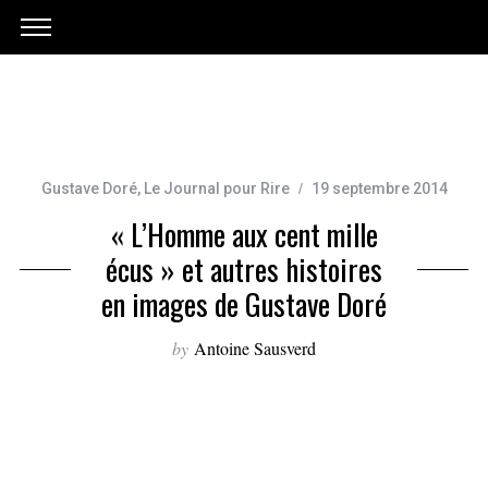
Gustave Doré
,
Le Journal pour Rire
19 septembre 2014
« L’Homme aux cent mille
écus » et autres histoires
en images de Gustave Doré
by
Antoine Sausverd