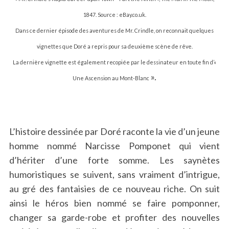
1847. Source : eBay.co.uk.
Dans ce dernier épisode des aventures de
Mr. Crindle
, on reconnait quelques
vignettes que Doré a repris pour sa deuxième scène de rêve.
La dernière vignette est également recopiée par le dessinateur en toute fin d’«
».
Une Ascension au Mont-Blanc
L’histoire dessinée par Doré raconte la vie d’un jeune
homme nommé Narcisse Pomponet qui vient
d’hériter d’une forte somme. Les saynètes
humoristiques se suivent, sans vraiment d’intrigue,
au gré des fantaisies de ce nouveau riche. On suit
ainsi le héros bien nommé se faire pomponner,
changer sa garde-robe et profiter des nouvelles