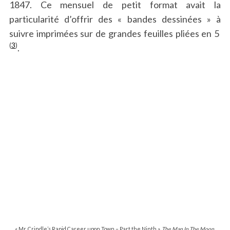
1847. Ce mensuel de petit format avait la
particularité d’offrir des « bandes dessinées » à
suivre imprimées sur de grandes feuilles pliées en 5
(
3
)
.
« Mr. Crindle’s Rapid Career upon Town – Part the Ninth »,
The Man In The Moon
,