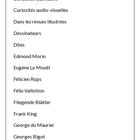
f
o
Curiosités audio-visuelles
r
Dans les revues illustrées
:
Dessinateurs
Döes
Edmond Morin
Eugène Le Mouël
Félicien Rops
Félix Vallotton
Fliegende Blätter
Frank King
George du Maurier
Georges Bigot