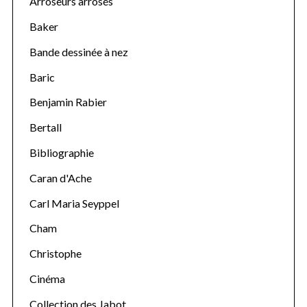
Arroseurs arrosés
Baker
Bande dessinée à nez
Baric
Benjamin Rabier
Bertall
Bibliographie
Caran d'Ache
Carl Maria Seyppel
S
Cham
e
a
Christophe
r
Cinéma
c
h
Collection des Jabot