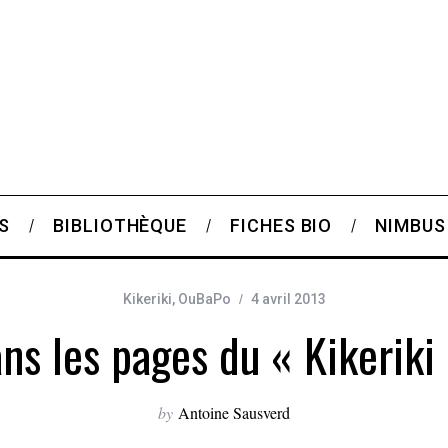
S
BIBLIOTHÈQUE
FICHES BIO
NIMBUS
Kikeriki
,
OuBaPo
4 avril 2013
ns les pages du « Kikeriki 
by
Antoine Sausverd