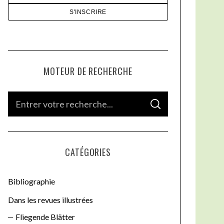
MOTEUR DE RECHERCHE
S
S
e
E
A
a
R
C
H
r
CATÉGORIES
c
h
Bibliographie
f
o
Dans les revues illustrées
r
Fliegende Blätter