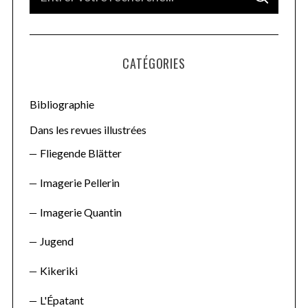
S
e
E
A
a
R
C
H
r
CATÉGORIES
c
h
f
Bibliographie
o
Dans les revues illustrées
r
Fliegende Blätter
:
Imagerie Pellerin
Imagerie Quantin
Jugend
Kikeriki
L'Épatant