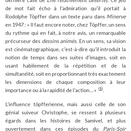
dernière case de
L’Ile relativement déserte
). Ce jeu
de mot fait écho à l’admiration qu’il portait à
Rodolphe Töpffer dans un texte paru dans
Minerve
en 1947 : « Il faut encore noter, chez Töpffer, un sens
du rythme qui en fait, à notre avis, un remarquable
précurseur des
dessins animés
. En un sens, sa vision
est cinématographique, c’est-à-dire qu’il introduit la
notion de temps dans ses suites d’images, soit en
usant habilement de la répétition et de la
simultanéité, soit en proportionnant très exactement
les dimensions de chaque composition à leur
(
5
)
importance ou à la rapidité de l’action… »
.
L’influence töpfferienne, mais aussi celle de son
génial suiveur Christophe, se ressent à plusieurs
égards dans les histoires de Samivel, et plus
ouvertement dans ces épisodes du
Paris-Soir