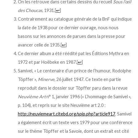
On les retrouve dans certains dessins du recueil
Sous l’œil
des Choucas,
1931.
[
↩
]
Contrairement au catalogue générale de la BnF qui indique
la date de 1938 pour ce dernier ouvrage, nous nous
basons sur les annonces de parues dans la presse pour
avancer celle de 1935.
[
↩
]
Ce dernier album a été réédité pat les Éditions Mythra en
1972 et par Hoëbeke en 1987.
[
↩
]
Samivel, « Le centenaire d’un prince de l’humour, Rodolphe
Töpffer »,
Minerve
, 26 juillet 1947. Ce texte en partie
reproduit dans le dossier sur Töpffer paru dans la revue
Neuvième Art
n° 1, janvier 1996 (« L’hommage de Samivel »,
p. 104), et repris sur le site Neuvième art 2.0 :
http://neuviemeart.citebd.org/spip.php?article917
. Samivel
a également écrit un texte vers 1979 pour une conférence
sur le thème Töpffer et la Savoie, dont un extrait est cité