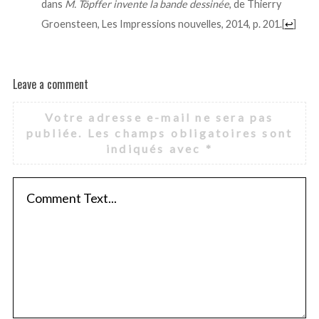
dans
M. Töpffer invente la bande dessinée
, de Thierry
Groensteen, Les Impressions nouvelles, 2014, p. 201.
[
↩
]
Leave a comment
Votre adresse e-mail ne sera pas
publiée.
Les champs obligatoires sont
indiqués avec
*