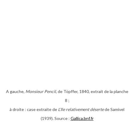
A gauche,
Monsieur Pencil
, de Töpffer, 1840, extrait de la planche
8 ;
à droite : case extraite de
L’Ile relativement déserte
de Samivel
(1939). Source :
Gallica.bnf.fr