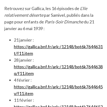
Retrouvez sur Gallica, les 16 épisodes de
L’Ile
relativement déserte
par Samivel, publiés dans la
page pour enfants de
Paris-Soir Dimanche
du 21
janvier au 6 mai 1939 :
21 janvier :
https://gallica.bnf.fr/ark:/12148/bpt6k7644631
t/f11.item
28 janvier :
https://gallica.bnf.fr/ark:/12148/bpt6k7644638
q/f11.item
4 février :
https://gallica.bnf.fr/ark:/12148/bpt6k7644645
v/f11.item
11 février :
https://gallica.bnf.fr/ark:/12148/bpt6k7644652