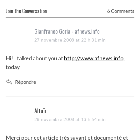
Join the Conversation
6 Comments
s
Gianfranco Goria - afnews.info
a
27 novembre 2008 at 22 h 31 min
y
s
Hi! I talked about you at
http://www.afnews.info
,
:
today.
Répondre
s
Altaïr
a
28 novembre 2008 at 13 h 54 min
y
s
Merci pour cet article très savant et documenté et