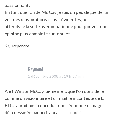
:
passionnant.
En tant que fan de Mc Cay je suis un peu déçue de lui
voir des « inspirations » aussi évidentes, aussi
attends-je la suite avec impatience pour pouvoir une
opinion plus complète sur le sujet…
Répondre
s
Raymond
a
1 décembre 2008 at 19 h 37 min
y
s
Aïe ! Winsor McCay lui-même … que l’on considère
:
comme un visionnaire et un maître incontesté de la
BD … aurait ainsi reproduit une séquence d’images
déjà dessinée par un français … (soupir) …