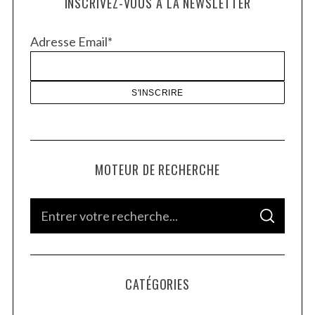
INSCRIVEZ-VOUS À LA NEWSLETTER
Adresse Email*
MOTEUR DE RECHERCHE
S
S
e
E
A
a
R
C
H
r
CATÉGORIES
c
h