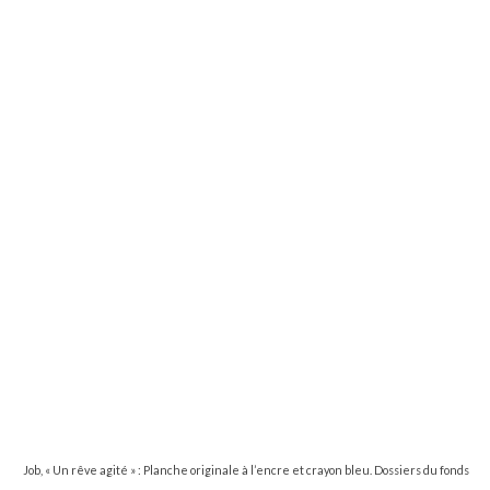
Job, « Un rêve agité » : Planche originale à l’encre et crayon bleu. Dossiers du fonds