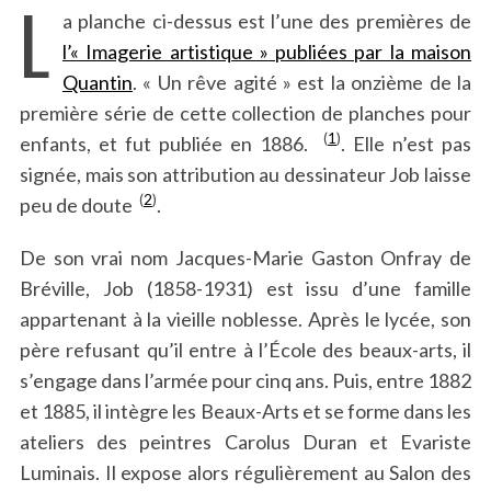
L
a planche ci-dessus est l’une des premières de
l’« Imagerie artistique » publiées par la maison
Quantin
. « Un rêve agité » est la onzième de la
première série de cette collection de planches pour
(
1
)
enfants, et fut publiée en 1886.
. Elle n’est pas
signée, mais son attribution au dessinateur Job laisse
(
2
)
peu de doute
.
De son vrai nom Jacques-Marie Gaston Onfray de
Bréville, Job (1858-1931) est issu d’une famille
appartenant à la vieille noblesse. Après le lycée, son
père refusant qu’il entre à l’École des beaux-arts, il
s’engage dans l’armée pour cinq ans. Puis, entre 1882
et 1885, il intègre les Beaux-Arts et se forme dans les
ateliers des peintres Carolus Duran et Evariste
Luminais. Il expose alors régulièrement au Salon des