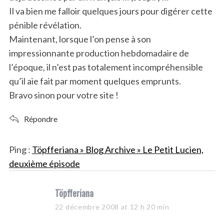
Il va bien me falloir quelques jours pour digérer cette
pénible révélation.
Maintenant, lorsque l’on pense à son
impressionnante production hebdomadaire de
l’époque, il n’est pas totalement incompréhensible
qu’il aie fait par moment quelques emprunts.
Bravo sinon pour votre site !
Répondre
Ping :
Töpfferiana » Blog Archive » Le Petit Lucien,
deuxième épisode
s
Töpfferiana
a
22 décembre 2008 at 12 h 20 min
y