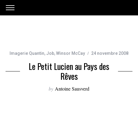
Imagerie Quantin
,
Job
,
Winsor McCay
24 novembre 2008
Le Petit Lucien au Pays des
Rêves
by
Antoine Sausverd