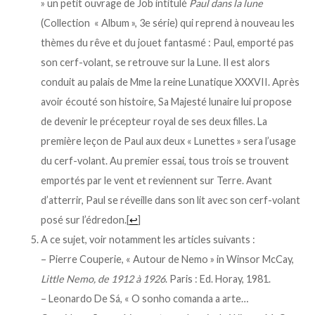
» un petit ouvrage de Job intitulé
Paul dans la lune
(Collection « Album », 3e série) qui reprend à nouveau les
thèmes du rêve et du jouet fantasmé : Paul, emporté pas
son cerf-volant, se retrouve sur la Lune. Il est alors
conduit au palais de Mme la reine Lunatique XXXVII. Après
avoir écouté son histoire, Sa Majesté lunaire lui propose
de devenir le précepteur royal de ses deux filles. La
première leçon de Paul aux deux « Lunettes » sera l’usage
S
du cerf-volant. Au premier essai, tous trois se trouvent
e
a
emportés par le vent et reviennent sur Terre. Avant
r
d’atterrir, Paul se réveille dans son lit avec son cerf-volant
c
posé sur l’édredon.
[
↩
]
h
A ce sujet, voir notamment les articles suivants :
f
o
– Pierre Couperie, « Autour de Nemo » in Winsor McCay,
r
Little Nemo, de 1912 à 1926
. Paris : Ed. Horay, 1981.
:
– Leonardo De Sá, « O sonho comanda a arte…