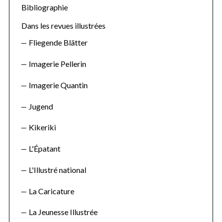
f
Bibliographie
o
Dans les revues illustrées
r
Fliegende Blätter
:
Imagerie Pellerin
Imagerie Quantin
Jugend
Kikeriki
L'Épatant
L'Illustré national
La Caricature
La Jeunesse Illustrée