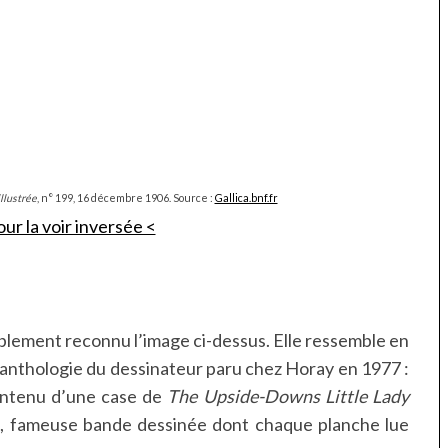
llustrée
, n° 199, 16 décembre 1906. Source :
Gallica.bnf.fr
our la voir inversée <
lement reconnu l’image ci-dessus. Elle ressemble en
e l’anthologie du dessinateur paru chez Horay en 1977 :
contenu d’une case de
The Upside-Downs Little Lady
, fameuse bande dessinée dont chaque planche lue