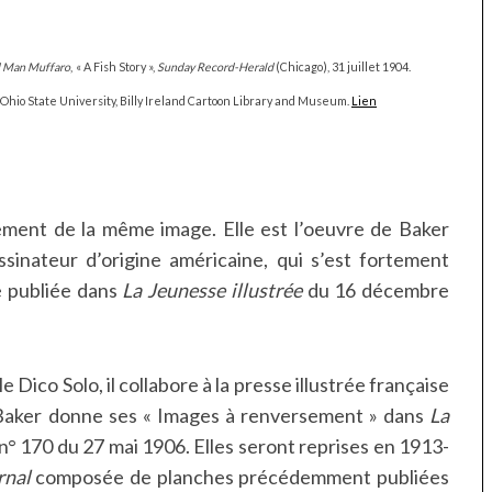
d Man Muffaro
,
« A Fish Story »,
Sunday Record-Herald
(Chicago), 31 juillet 1904.
 Ohio State University, Billy Ireland Cartoon Library and Museum.
Lien
tement de la même image. Elle est l’oeuvre de Baker
sinateur d’origine américaine, qui s’est fortement
e publiée dans
La Jeunesse illustrée
du 16 décembre
 Dico Solo, il collabore à la presse illustrée française
. Baker donne ses « Images à renversement » dans
La
 n° 170 du 27 mai 1906. Elles seront reprises en 1913-
rnal
composée de planches précédemment publiées