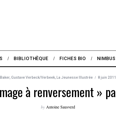
S
BIBLIOTHÈQUE
FICHES BIO
NIMBUS
Baker
,
Gustave Verbeck/Verbeek
,
La Jeunesse Illustrée
8 juin 2011
image à renversement » pa
by
Antoine Sausverd