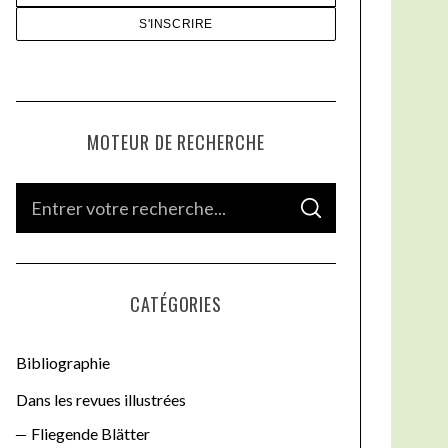
MOTEUR DE RECHERCHE
S
S
e
E
A
a
R
C
H
r
CATÉGORIES
c
h
Bibliographie
f
o
Dans les revues illustrées
r
Fliegende Blätter