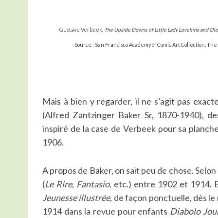
Gustave Verbeek,
The Upside Downs of Little Lady Lovekins and Ol
Source : San Francisco Academy of Comic Art Collection, The
S
e
a
r
c
Mais à bien y regarder, il ne s’agit pas exac
h
(Alfred Zantzinger Baker Sr, 1870-1940), des
f
o
inspiré de la case de Verbeek pour sa planch
r
1906.
:
A propos de Baker, on sait peu de chose. Selon le
(
Le Rire
,
Fantasio
, etc.) entre 1902 et 1914
Jeunesse illustrée
, de façon ponctuelle, dès le
1914 dans la revue pour enfants
Diabolo Jou