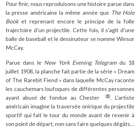
Pour finir, nous reproduisons une histoire parue dans
la presse américaine la même année que
The Hole
Book
et reprenant encore le principe de la folle
trajectoire d’un projectile. Cette fois, il s’agit d’une
balle de baseball et le dessinateur se nomme Winsor
McCay.
Parue dans le
New York Evening Telegram
du 18
S
juillet 1908, la planche fait partie de la série « Dream
e
a
of The Rarebit Fiend » dans laquelle McCay raconte
r
les cauchemars loufoques de différentes personnes
c
(
8
)
ayant abusé de fondue au Chester
. L’artiste
h
américain imagine la traversée onirique du projectile
f
o
sportif qui fait le tour du monde avant de revenir à
r
son point de départ, non sans faire quelques dégâts…
: