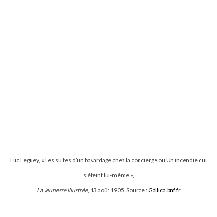
Luc Leguey, « Les suites d’un bavardage chez la concierge ou Un incendie qui
s’éteint lui-même »,
La Jeunesse illustrée
, 13 août 1905. Source :
Gallica.bnf.fr