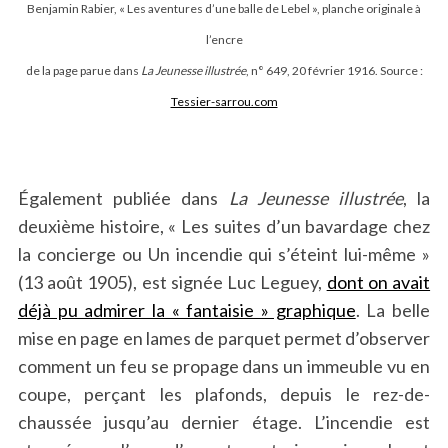
Benjamin Rabier, « Les aventures d’une balle de Lebel », planche originale à
l’encre
de la page parue dans
La Jeunesse illustrée
, n° 649, 20 février 1916. Source :
Tessier-sarrou.com
Également publiée dans
La Jeunesse illustrée
, la
deuxième histoire, « Les suites d’un bavardage chez
la concierge ou Un incendie qui s’éteint lui-même »
(13 août 1905), est signée Luc Leguey,
dont on avait
déjà pu admirer la « fantaisie » graphique
. La belle
mise en page en lames de parquet permet d’observer
comment un feu se propage dans un immeuble vu en
coupe, perçant les plafonds, depuis le rez-de-
chaussée jusqu’au dernier étage. L’incendie est