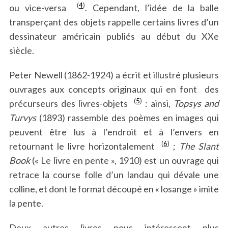
(
4
)
ou vice-versa
. Cependant, l’idée de la balle
transperçant des objets rappelle certains livres d’un
dessinateur américain publiés au début du XXe
siècle.
Peter Newell (1862-1924) a écrit et illustré plusieurs
ouvrages aux concepts originaux qui en font des
(
5
)
précurseurs des livres-objets
: ainsi,
Topsys and
Turvys
(1893) rassemble des poèmes en images qui
peuvent être lus à l’endroit et à l’envers en
(
6
)
retournant le livre horizontalement
;
The Slant
Book
(« Le livre en pente », 1910) est un ouvrage qui
retrace la course folle d’un landau qui dévale une
colline, et dont le format découpé en « losange » imite
la pente.
Deux autres livres nous intéressent plus