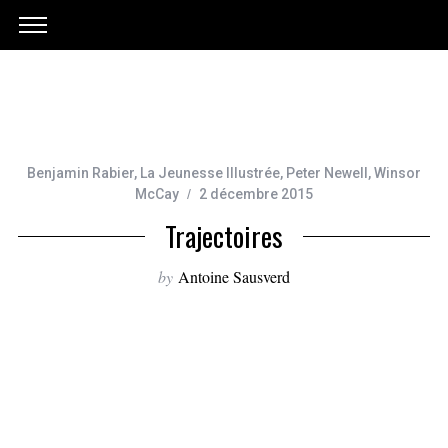
Benjamin Rabier
,
La Jeunesse Illustrée
,
Peter Newell
,
Winsor
McCay
2 décembre 2015
Trajectoires
by
Antoine Sausverd