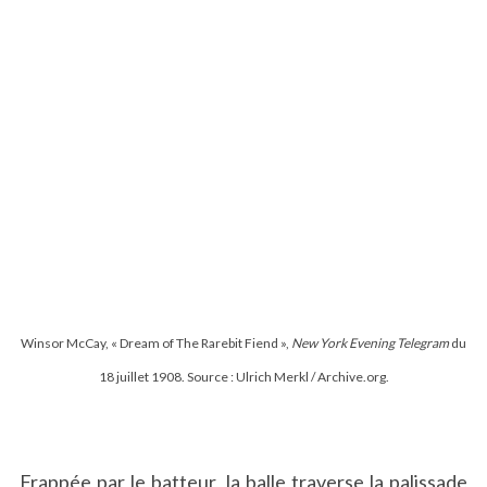
Winsor McCay, « Dream of The Rarebit Fiend »,
New York Evening Telegram
du
18 juillet 1908. Source : Ulrich Merkl / Archive.org.
Frappée par le batteur, la balle traverse la palissade