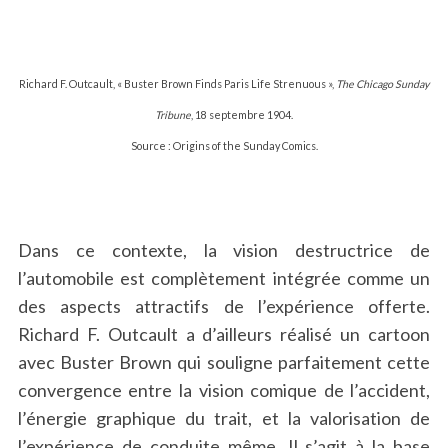
Richard F. Outcault, « Buster Brown Finds Paris Life Strenuous »,
The Chicago Sunday
Tribune
, 18 septembre 1904.
Source : Origins of the Sunday Comics.
S
e
Dans ce contexte, la vision destructrice de
a
r
l’automobile est complètement intégrée comme un
c
des aspects attractifs de l’expérience offerte.
h
Richard F. Outcault a d’ailleurs réalisé un cartoon
f
avec Buster Brown qui souligne parfaitement cette
o
r
convergence entre la vision comique de l’accident,
:
l’énergie graphique du trait, et la valorisation de
l’expérience de conduite même. Il s’agit à la base