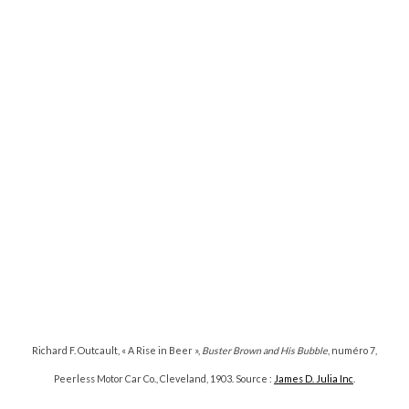
Richard F. Outcault, « A Rise in Beer »,
Buster Brown and His Bubble
, numéro 7,
Peerless Motor Car Co., Cleveland, 1903. Source :
James D. Julia Inc
.