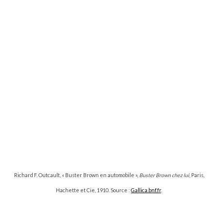
Richard F. Outcault, « Buster Brown en automobile »,
Buster Brown chez lui
, Paris,
Hachette et Cie, 1910. Source :
Gallica.bnf.fr
.