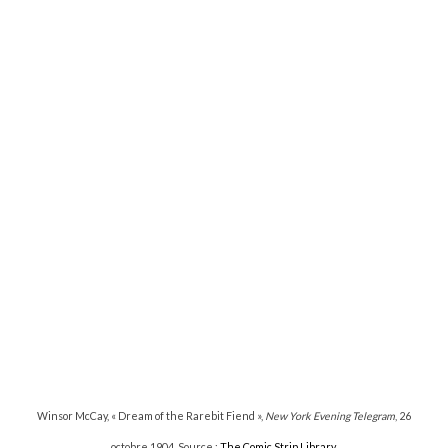
Winsor McCay, « Dream of the Rarebit Fiend »,
New York Evening Telegram
, 26
octobre 1904. Source :
The Comic Strip Library
.