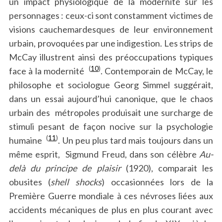
un impact physiologique de la modernité sur les
personnages : ceux-ci sont constamment victimes de
visions cauchemardesques de leur environnement
urbain, provoquées par une indigestion. Les strips de
McCay illustrent ainsi des préoccupations typiques
(
10
)
face à la modernité
. Contemporain de McCay, le
philosophe et sociologue Georg Simmel suggérait,
dans un essai aujourd’hui canonique, que le chaos
urbain des métropoles produisait une surcharge de
stimuli pesant de façon nocive sur la psychologie
(
11
)
humaine
. Un peu plus tard mais toujours dans un
même esprit, Sigmund Freud, dans son célèbre
Au-
delà du principe de plaisir
(1920), comparait les
obusites (
shell shocks
) occasionnées lors de la
Première Guerre mondiale à ces névroses liées aux
accidents mécaniques de plus en plus courant avec