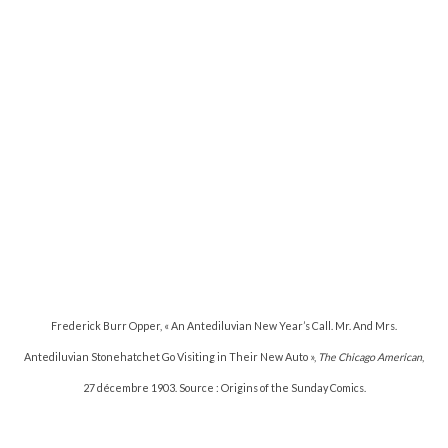
Frederick Burr Opper, « An Antediluvian New Year’s Call. Mr. And Mrs.
Antediluvian Stonehatchet Go Visiting in Their New Auto »,
The Chicago American
,
27 décembre 1903. Source : Origins of the Sunday Comics.