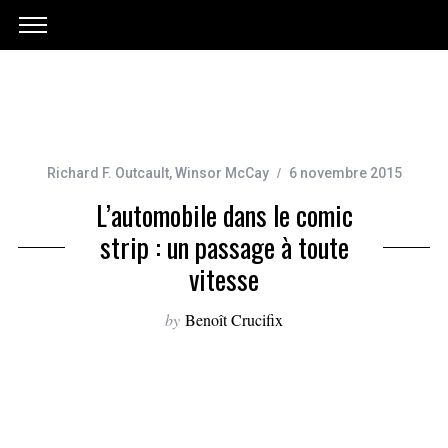
Richard F. Outcault
,
Winsor McCay
6 novembre 2015
L’automobile dans le comic
strip : un passage à toute
vitesse
by
Benoît Crucifix