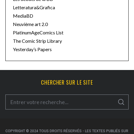
Letteratura&Grafica
MediaBD
Neuvième art 2.0
PlatinumAgeComics List
The Comic Strip Library
Yesterday’s Papers
CHERCHER SUR LE SITE
S
S
e
E
A
a
R
C
H
r
c
COPYRIGHT © 2024 TOUS DROITS RÉSERVÉS - LES TEXTES PUBLIÉS SUR