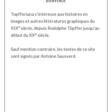
BIENVENUE
Topfferiana s’intéresse aux histoires en
images et autres littératures graphiques du
e
XIX
siècle, depuis Rodolphe Töpffer jusqu’au
e
début du XX
siècle.
S
e
a
Sauf mention contraire, les textes de ce site
r
sont signés par Antoine Sausverd.
c
h
f
o
r
: