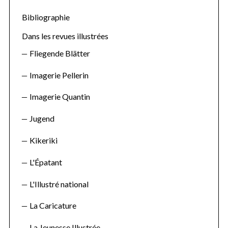
h
f
Bibliographie
o
Dans les revues illustrées
r
Fliegende Blätter
:
Imagerie Pellerin
Imagerie Quantin
Jugend
Kikeriki
L'Épatant
L'Illustré national
La Caricature
La Jeunesse Illustrée