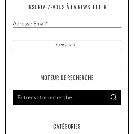
INSCRIVEZ-VOUS À LA NEWSLETTER
Adresse Email*
MOTEUR DE RECHERCHE
S
S
e
E
A
a
R
C
H
r
CATÉGORIES
c