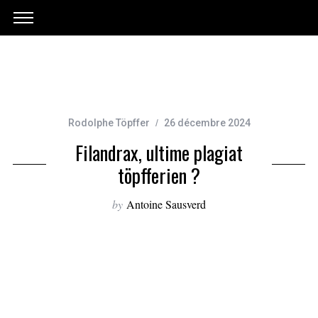
Rodolphe Töpffer
26 décembre 2024
Filandrax, ultime plagiat
töpfferien ?
by
Antoine Sausverd