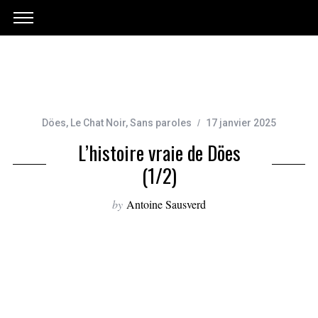
Döes
,
Le Chat Noir
,
Sans paroles
17 janvier 2025
L’histoire vraie de Döes
(1/2)
by
Antoine Sausverd