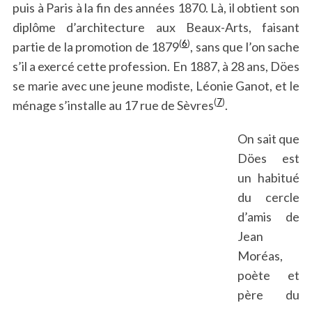
puis à Paris à la fin des années 1870. Là, il obtient son
diplôme d’architecture aux Beaux-Arts, faisant
(
6
)
partie de la promotion de 1879
, sans que l’on sache
s’il a exercé cette profession. En 1887, à 28 ans, Döes
se marie avec une jeune modiste, Léonie Ganot, et le
(
7
)
ménage s’installe au 17 rue de Sèvres
.
On sait que
Döes est
un habitué
du cercle
d’amis de
Jean
Moréas,
poète et
père du