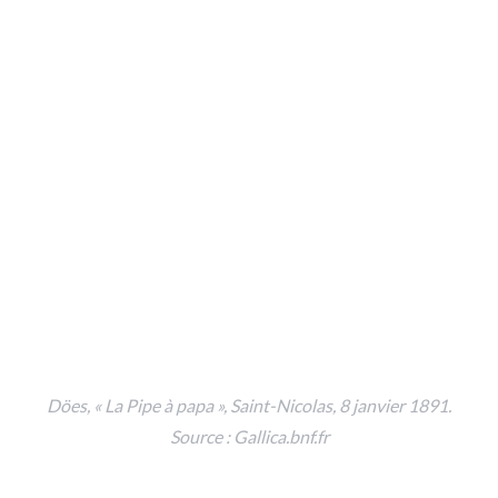
S
e
a
r
c
h
f
Döes, « La Pipe à papa »,
Saint-Nicolas
, 8 janvier 1891.
o
r
Source : Gallica.bnf.fr
: