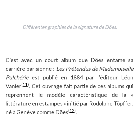
Différentes graphies de la signature de Döes.
C’est avec un court album que Döes entame sa
carrière parisienne :
Les Prétendus de Mademoiselle
Pulchérie
est publié en 1884 par l’éditeur Léon
(
11
)
Vanier
. Cet ouvrage fait partie de ces albums qui
reprennent le modèle caractéristique de la «
littérature en estampes » initié par Rodolphe Töpffer,
(
12
)
né à Genève comme Döes
.