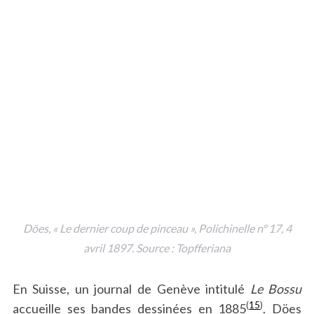
Döes, « Le dernier coup de pinceau »,
Polichinelle
n° 17, 4
avril 1897. Source : Topfferiana
En Suisse, un journal de Genève intitulé
Le Bossu
(
15
)
accueille ses bandes dessinées en 1885
. Döes