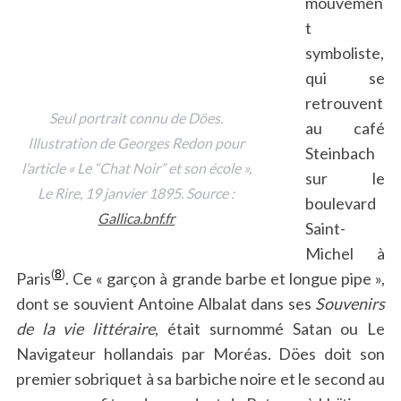
mouvemen
t
symboliste,
qui se
retrouvent
Seul portrait connu de Döes.
au café
Illustration de Georges Redon pour
Steinbach
l’article « Le “Chat Noir” et son école »,
sur le
Le Rire
, 19 janvier 1895. Source :
boulevard
Gallica.bnf.fr
Saint-
Michel à
(
8
)
Paris
. Ce « garçon à grande barbe et longue pipe »,
dont se souvient Antoine Albalat dans ses
Souvenirs
de la vie littéraire
, était surnommé Satan ou Le
Navigateur hollandais par Moréas. Döes doit son
premier sobriquet à sa barbiche noire et le second au