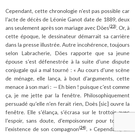
Cependant, cette chronologie n’est pas possible car
l’acte de décès de Léonie Ganot date de 1889, deux
(
23
)
ans seulement après son mariage avec Döes
. Or, à
cette époque, le dessinateur démarrait sa carrière
dans la presse illustrée. Autre incohérence, toujours
selon Labracherie, Döes rapporte que sa jeune
épouse s’est défenestrée à la suite d’une dispute
conjugale qui a mal tourné : « Au cours d’une scène
de ménage, elle lança, à bout d’arguments, cette
menace à son mari :
—
Eh bien ! puisque c’est comme
ça, je me jette par la fenêtre. Philosophiquement
persuadé qu’elle n’en ferait rien, Doès [sic] ouvre la
fenêtre. Elle s’élança, s’écrasa sur le trottoir avec
l’espoir, sans doute, d’empoisonner pour toujours
(
24
)
l’existence de son compagnon
. » Cependant, un