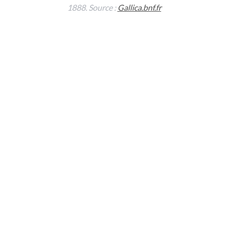
1888. Source :
Gallica.bnf.fr
.
.