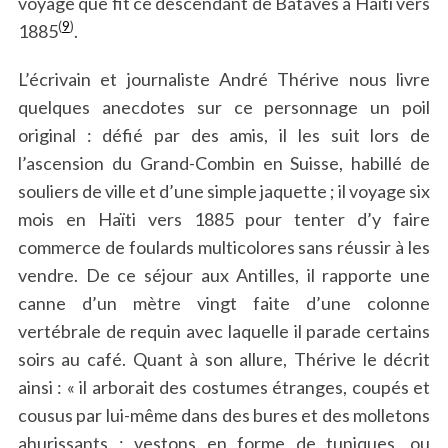
voyage que fit ce descendant de Bataves à Haïti vers
(
9
)
1885
.
L’écrivain et journaliste André Thérive nous livre
quelques anecdotes sur ce personnage un poil
original : défié par des amis, il les suit lors de
l’ascension du Grand-Combin en Suisse, habillé de
souliers de ville et d’une simple jaquette ; il voyage six
mois en Haïti vers 1885 pour tenter d’y faire
commerce de foulards multicolores sans réussir à les
vendre. De ce séjour aux Antilles, il rapporte une
canne d’un mètre vingt faite d’une colonne
vertébrale de requin avec laquelle il parade certains
soirs au café. Quant à son allure, Thérive le décrit
ainsi : « il arborait des costumes étranges, coupés et
cousus par lui-même dans des bures et des molletons
ahurissants : vestons en forme de tuniques, ou