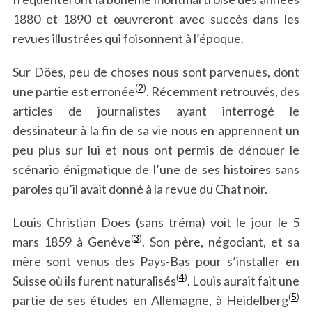
1880 et 1890 et œuvreront avec succès dans les
revues illustrées qui foisonnent à l’époque.
Sur Döes, peu de choses nous sont parvenues, dont
(
2
)
une partie est erronée
. Récemment retrouvés, des
articles de journalistes ayant interrogé le
dessinateur à la fin de sa vie nous en apprennent un
peu plus sur lui et nous ont permis de dénouer le
scénario énigmatique de l’une de ses histoires sans
paroles qu’il avait donné à la revue du Chat noir.
Louis Christian Does (sans tréma) voit le jour le 5
(
3
)
mars 1859 à Genève
. Son père, négociant, et sa
mère sont venus des Pays-Bas pour s’installer en
(
4
)
Suisse où ils furent naturalisés
. Louis aurait fait une
(
5
)
partie de ses études en Allemagne, à Heidelberg