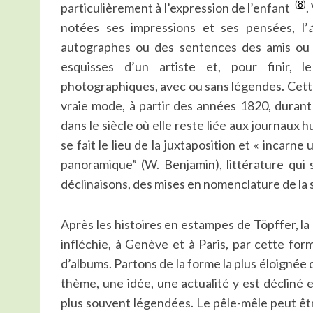
(
8
)
particulièrement à l’expression de l’enfant
.
notées ses impressions et ses pensées, l’
autographes ou des sentences des amis ou d
esquisses d’un artiste et, pour finir, l
photographiques, avec ou sans légendes. Cette
vraie mode, à partir des années 1820, durant
dans le siècle où elle reste liée aux journaux h
se fait le lieu de la juxtaposition et « incarne
panoramique” (W. Benjamin), littérature qui 
déclinaisons, des mises en nomenclature de la 
Après les histoires en estampes de Töpffer, l
infléchie, à Genève et à Paris, par cette for
d’albums. Partons de la forme la plus éloignée 
thème, une idée, une actualité y est décliné 
plus souvent légendées. Le pêle-mêle peut êtr