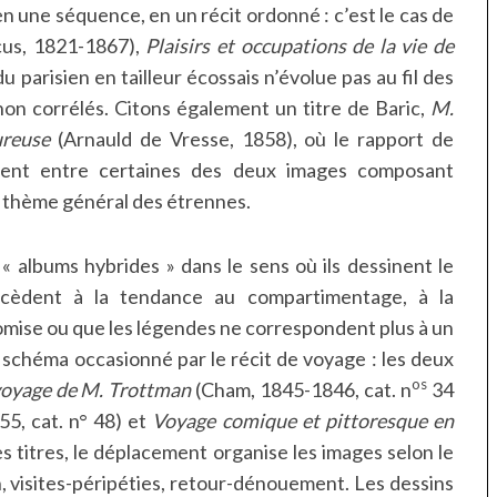
 en une séquence, en un récit ordonné : c’est le cas de
rcus, 1821-1867),
Plaisirs et occupations de la vie de
u parisien en tailleur écossais n’évolue pas au fil des
on corrélés. Citons également un titre de Baric,
M.
ureuse
(Arnauld de Vresse, 1858), où le rapport de
ement entre certaines des deux images composant
e thème général des étrennes.
 albums hybrides » dans le sens où ils dessinent le
 cèdent à la tendance au compartimentage, à la
mise ou que les légendes ne correspondent plus à un
schéma occasionné par le récit de voyage : les deux
os
voyage de M. Trottman
(Cham, 1845-1846, cat. n
34
5, cat. n° 48) et
Voyage comique et pittoresque en
es titres, le déplacement organise les images selon le
, visites-péripéties, retour-dénouement. Les dessins