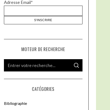
Adresse Email*
MOTEUR DE RECHERCHE
S
S
e
E
A
a
R
C
H
r
CATÉGORIES
c
h
Bibliographie
f