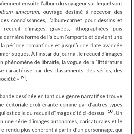
 Viennent ensuite l’album du voyageur sur lequel sont
album amicorum
, ouvrage destiné à recevoir des
es connaissances, l’album-carnet pour dessins et
e recueil d’images gravées, lithographiées puis
 dernière forme de l’album l’emporte et devient une
 la période romantique et jusqu’à une date avancée
umoristiques. À l’instar du journal, le recueil d’images
 un phénomène de librairie, la vogue de la “littérature
se caractérise par des classements, des séries, des
(
9
)
société »
.
a bande dessinée en tant que genre narratif se trouve
me éditoriale proliférante comme par d’autres types
(
10
)
qui est celle du recueil d’images cité ci-dessus
. Un
en une série d’images autonomes, caricaturales et le
e rendu plus cohérent à partir d’un personnage, qui