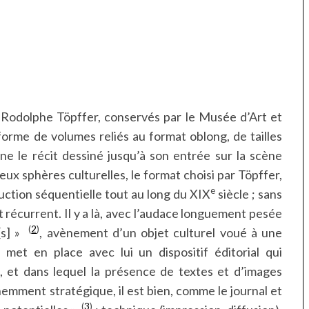
 Rodolphe Töpffer, conservés par le Musée d’Art et
orme de volumes reliés au format oblong, de tailles
e le récit dessiné jusqu’à son entrée sur la scène
eux sphères culturelles, le format choisi par Töpffer,
e
uction séquentielle tout au long du XIX
siècle ; sans
it récurrent. Il y a là, avec l’audace longuement pesée
(
2
)
e[s] »
, avènement d’un objet culturel voué à une
met en place avec lui un dispositif éditorial qui
c, et dans lequel la présence de textes et d’images
emment stratégique, il est bien, comme le journal et
(
3
)