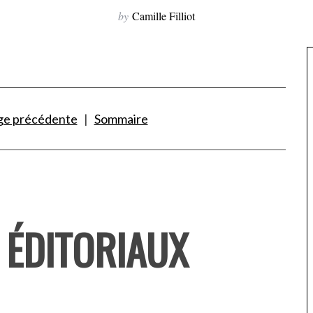
by
Camille Filliot
ge précédente
|
Sommaire
S ÉDITORIAUX