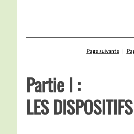
.
Page suivante
|
Pa
Partie I :
LES DISPOSITIF