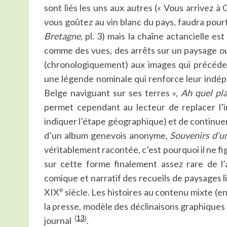
sont liés les uns aux autres (« Vous arrivez à
vous goûtez au vin blanc du pays, faudra pourt
Bretagne,
pl. 3) mais la chaîne actancielle e
comme des vues, des arrêts sur un paysage o
(chronologiquement) aux images qui précédent
une légende nominale qui renforce leur indépe
Belge naviguant sur ses terres »,
Ah quel pla
permet cependant au lecteur de replacer l’
indiquer l’étape géographique) et de continue
d’un album genevois anonyme,
Souvenirs d’u
véritablement racontée, c’est pourquoi il ne 
sur cette forme finalement assez rare de l
comique et narratif des recueils de paysages 
e
XIX
siècle. Les histoires au contenu mixte (ent
la presse, modèle des déclinaisons graphiques
(
13
)
journal
.