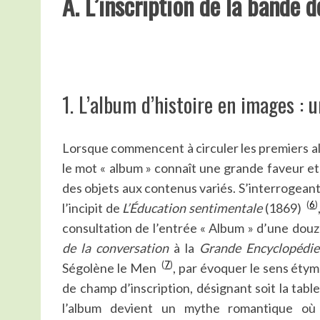
A. L’inscription de la bande 
S
e
1. L’album d’histoire en images : 
a
r
c
Lorsque commencent à circuler les premiers a
h
le mot « album » connaît une grande faveur et
f
o
des objets aux contenus variés. S’interrogeant
r
(
6
)
l’incipit de
L’Éducation sentimentale
(1869)
:
consultation de l’entrée « Album » d’une douz
de la conversation
à la
Grande Encyclopédie
(
7
)
Ségolène le Men
, par évoquer le sens étym
de champ d’inscription, désignant soit la table
l’album devient un mythe romantique où i