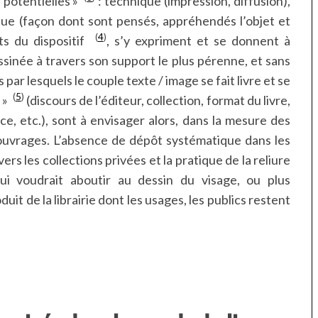
s potentielles »
: technique (impression, diffusion),
que (façon dont sont pensés, appréhendés l’objet et
(
4
)
ts du dispositif
, s’y expriment et se donnent à
ssinée à travers son support le plus pérenne, et sans
 par lesquels le couple texte / image se fait livre et se
(
5
)
e »
(discours de l’éditeur, collection, format du livre,
ace, etc.), sont à envisager alors, dans la mesure des
 ouvrages. L’absence de dépôt systématique dans les
rs les collections privées et la pratique de la reliure
qui voudrait aboutir au dessin du visage, ou plus
it de la librairie dont les usages, les publics restent