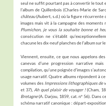
seul ne suffit pourtant pas à convertir le tout
l’album de Quillenbois (Charles-Marie de Sa
château
(Aubert, s.d.) où la figure récurrente d
images mais vit à la campagne des moments n
Plumichon, je vous la souhaite bonne et he
consécution ne s’établit qu’exceptionnell
chacune les dix-neuf planches de l’album sur l
Viennent, ensuite, ce que nous appelons des «
canevas d’une progression narrative mais
compilation, qu’une poignée d’images s’autono
usage narratif. Quatre albums répondent à ce 
volumes des
Impressions lithographiques de 
et 37),
Ah quel plaisir de voyager !
(Cham, 185
Bretagne
(A. Darjou, 1859, cat. n° 56). Dans c
schéma narratif canonique : départ-exposition