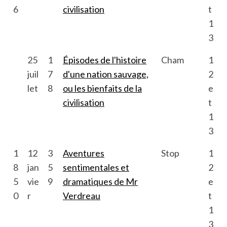
6
civilisation
t
1
3
25
1
Épisodes de l'histoire
Cham
1
juil
7
d'une nation sauvage,
2
let
8
ou les bienfaits de la
e
civilisation
t
1
3
1
12
3
Aventures
Stop
1
8
jan
5
sentimentales et
2
5
vie
9
dramatiques de Mr
e
0
r
Verdreau
t
1
3