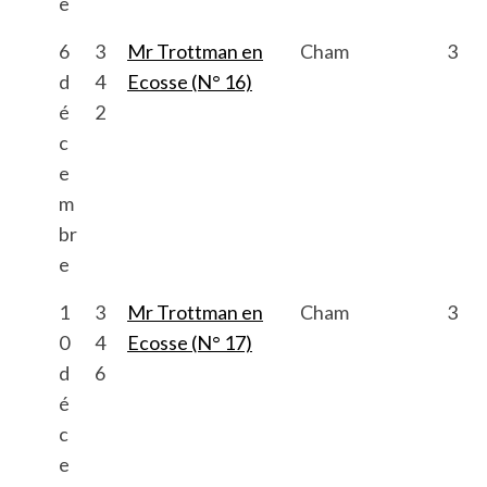
e
6
3
Mr Trottman en
Cham
3
d
4
Ecosse (N° 16)
é
2
c
e
m
br
e
1
3
Mr Trottman en
Cham
3
0
4
Ecosse (N° 17)
d
6
é
c
e