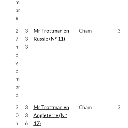
m
br
e
2
3
Mr Trottman en
Cham
3
7
3
Russie (N° 11)
n
3
o
v
e
m
br
e
3
3
Mr Trottman en
Cham
3
0
3
Angleterre (N°
n
6
12)