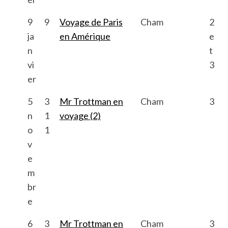
9
9
Voyage de Paris
Cham
2
ja
en Amérique
e
n
t
vi
3
er
5
3
Mr Trottman en
Cham
3
n
1
voyage (2)
o
1
v
e
m
br
e
6
3
Mr Trottman en
Cham
3