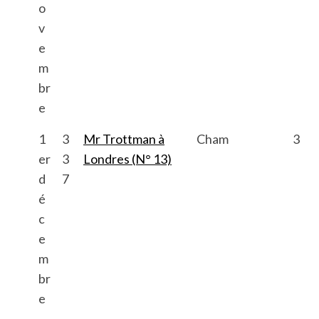
o
v
e
m
br
e
1
3
Mr Trottman à
Cham
3
er
3
Londres (N° 13)
d
7
é
c
e
m
br
e