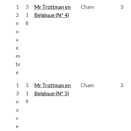
1
3
Mr Trottman en
Cham
3
2
1
Belgique (N° 4)
n
8
o
v
e
m
br
e
1
3
Mr Trottman en
Cham
3
3
1
Belgique (N° 5)
n
9
o
v
e