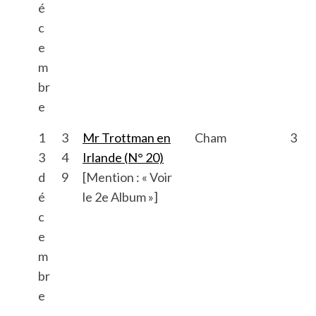
é
c
e
m
br
e
1
3
Mr Trottman en
Cham
3
3
4
Irlande (N° 20)
d
9
[Mention : « Voir
é
le 2e Album »]
c
e
m
br
e