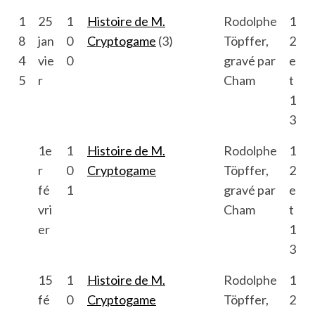
1
25
1
Histoire de M.
Rodolphe
1
8
jan
0
Cryptogame
(3)
Töpffer,
2
4
vie
0
gravé par
e
5
r
Cham
t
1
3
1e
1
Histoire de M.
Rodolphe
1
r
0
Cryptogame
Töpffer,
2
fé
1
gravé par
e
vri
Cham
t
er
1
3
15
1
Histoire de M.
Rodolphe
1
fé
0
Cryptogame
Töpffer,
2