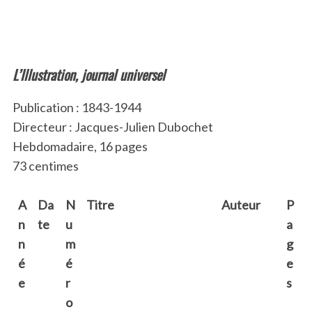
L’Illustration, journal universel
Publication : 1843-1944
Directeur : Jacques-Julien Dubochet
Hebdomadaire, 16 pages
73 centimes
A
Da
N
Titre
Auteur
P
n
te
u
a
n
m
g
é
é
e
e
r
s
o