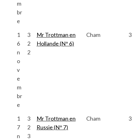
m
br
e
1
3
Mr Trottman en
Cham
3
6
2
Hollande (N° 6)
n
2
o
v
e
m
br
e
1
3
Mr Trottman en
Cham
3
7
2
Russie (N° 7)
n
3