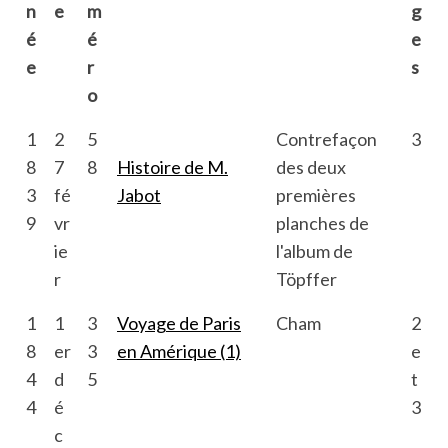
n
e
m
g
é
é
e
e
r
s
o
1
2
5
Contrefaçon
3
8
7
8
Histoire de M.
des deux
3
fé
Jabot
premières
9
vr
planches de
ie
l'album de
r
Töpffer
1
1
3
Voyage de Paris
Cham
2
8
er
3
en Amérique (1)
e
4
d
5
t
4
é
3
c