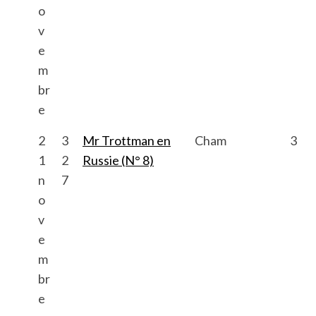
o
v
e
m
br
e
2
3
Mr Trottman en
Cham
3
1
2
Russie (N° 8)
n
7
o
v
e
m
br
e