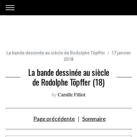
La bande dessinée au siècle de Rodolphe Töpffer
17 janvier
2018
La bande dessinée au siècle
de Rodolphe Töpffer (18)
by
Camille Filliot
.
Page précédente
|
Sommaire