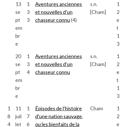
13
1
Aventures anciennes
s.n.
1
se
3
et nouvelles d'un
[Cham]
2
pt
3
chasseur connu
(4)
e
em
t
br
1
e
3
20
1
Aventures anciennes
s.n.
1
se
3
et nouvelles d'un
[Cham]
2
pt
4
chasseur connu
e
em
t
br
1
e
3
1
11
1
Épisodes de l'histoire
Cham
1
8
juil
7
d'une nation sauvage,
2
4
let
6
ou les bienfaits de la
e