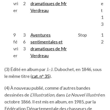
vri
2
dramatiques de Mr
e
er
Verdreau
t
1
3
9
3
Aventures
Stop
1
fé
6
sentimentales et
2
vri
3
dramatiques de Mr
er
Verdreau
(3) Édité en album par J.-J. Dubochet, en 1846, sous
le même titre (
cat. n° 35
).
(4) À nouveau publié, comme d’autres bandes
dessinées de
L’Illustration,
dans
Le Nouvel illustré
en
octobre 1866. Il est mis en album, en 1985, par la
Fédération Départementale des chasseurs de