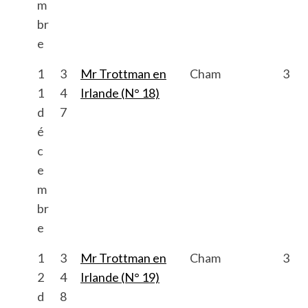
m
br
e
1
3
Mr Trottman en
Cham
3
1
4
Irlande (N° 18)
d
7
é
c
e
m
br
e
1
3
Mr Trottman en
Cham
3
2
4
Irlande (N° 19)
d
8