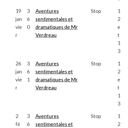
19
3
Aventures
Stop
1
jan
6
sentimentales et
2
vie
0
dramatiques de Mr
e
r
Verdreau
t
1
3
26
3
Aventures
Stop
1
jan
6
sentimentales et
2
vie
1
dramatiques de Mr
e
r
Verdreau
t
1
3
2
3
Aventures
Stop
1
fé
6
sentimentales et
2