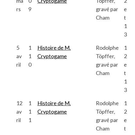
ma
0
Cryptogame
Töpffer,
2
rs
9
gravé par
e
Cham
t
1
3
5
1
Histoire de M.
Rodolphe
1
av
1
Cryptogame
Töpffer,
2
ril
0
gravé par
e
Cham
t
1
3
12
1
Histoire de M.
Rodolphe
1
av
1
Cryptogame
Töpffer,
2
ril
1
gravé par
e
Cham
t