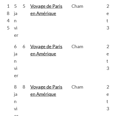
1
5
5
Voyage de Paris
Cham
2
8
ja
en Amérique
e
4
n
t
5
vi
3
er
6
6
Voyage de Paris
Cham
2
ja
en Amérique
e
n
t
vi
3
er
8
8
Voyage de Paris
Cham
2
ja
en Amérique
e
n
t
vi
3
er