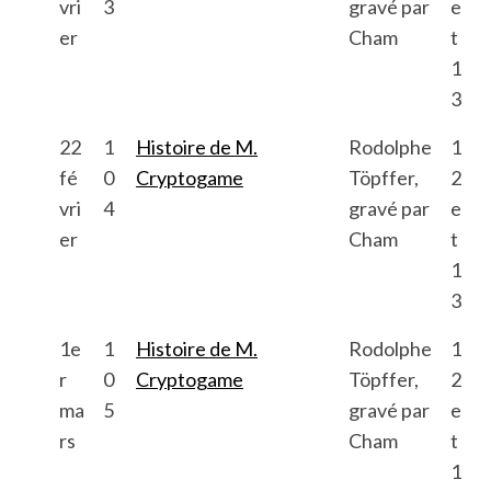
vri
3
gravé par
e
er
Cham
t
1
3
22
1
Histoire de M.
Rodolphe
1
fé
0
Cryptogame
Töpffer,
2
vri
4
gravé par
e
er
Cham
t
1
3
1e
1
Histoire de M.
Rodolphe
1
r
0
Cryptogame
Töpffer,
2
ma
5
gravé par
e
rs
Cham
t
1