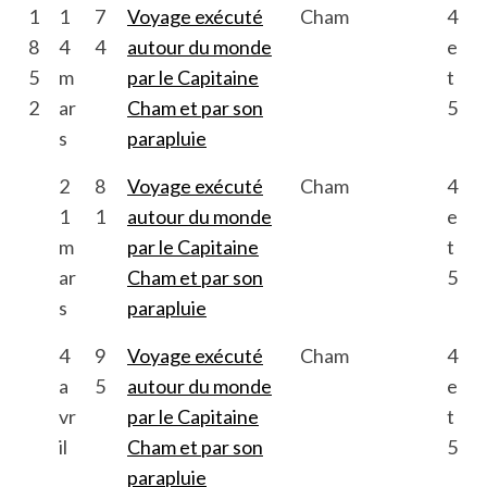
1
1
7
Voyage exécuté
Cham
4
8
4
4
autour du monde
e
5
m
par le Capitaine
t
2
ar
Cham et par son
5
s
parapluie
2
8
Voyage exécuté
Cham
4
1
1
autour du monde
e
m
par le Capitaine
t
ar
Cham et par son
5
s
parapluie
4
9
Voyage exécuté
Cham
4
a
5
autour du monde
e
vr
par le Capitaine
t
il
Cham et par son
5
parapluie