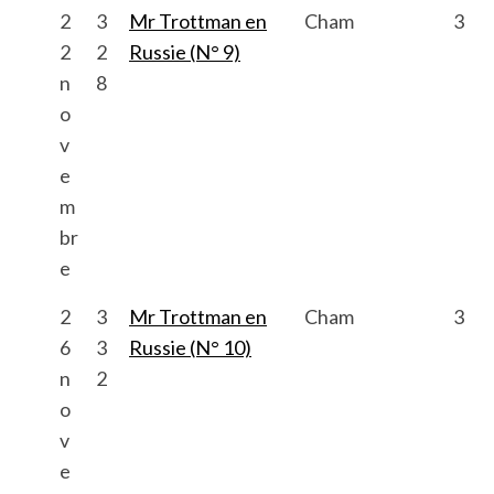
2
3
Mr Trottman en
Cham
3
2
2
Russie (N° 9)
n
8
o
v
e
m
S
br
e
e
a
r
2
3
Mr Trottman en
Cham
3
c
6
3
Russie (N° 10)
h
n
2
f
o
o
r
v
:
e