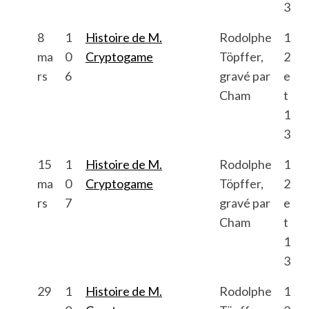
3
8
1
Histoire de M.
Rodolphe
1
ma
0
Cryptogame
Töpffer,
2
rs
6
gravé par
e
Cham
t
1
3
15
1
Histoire de M.
Rodolphe
1
ma
0
Cryptogame
Töpffer,
2
rs
7
gravé par
e
Cham
t
1
3
29
1
Histoire de M.
Rodolphe
1