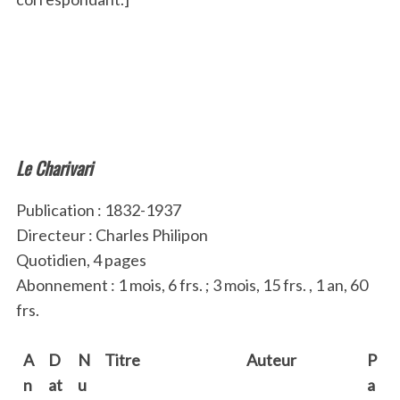
Le Charivari
Publication :
1832-1937
Directeur : Charles Philipon
Quotidien, 4 pages
Abonnement : 1 mois, 6 frs. ; 3 mois, 15 frs. , 1 an, 60
frs.
A
D
N
Titre
Auteur
P
n
at
u
a