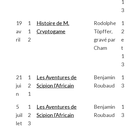
1
3
19
1
Histoire de M.
Rodolphe
1
av
1
Cryptogame
Töpffer,
2
ril
2
gravé par
e
Cham
t
1
3
21
1
Les Aventures de
Benjamin
1
jui
2
Scipion l'Africain
Roubaud
3
n
1
5
1
Les Aventures de
Benjamin
1
juil
2
Scipion l'Africain
Roubaud
3
let
3