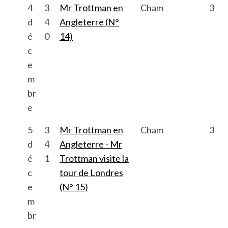
4
3
Mr Trottman en
Cham
3
d
4
Angleterre (N°
é
0
14)
c
e
m
br
e
5
3
Mr Trottman en
Cham
3
d
4
Angleterre - Mr
é
1
Trottman visite la
c
tour de Londres
e
(N° 15)
m
br