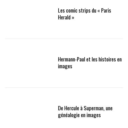
Les comic strips du « Paris
Herald »
Hermann-Paul et les histoires en
S
images
e
a
r
c
h
f
o
De Hercule à Superman, une
r
généalogie en images
: